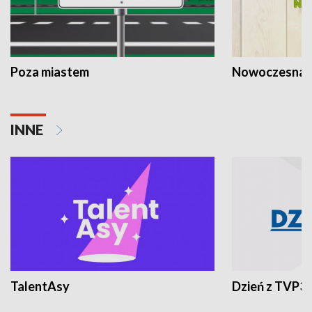
Poza miastem
Nowoczesna 
INNE
TalentAsy
Dzień z TVP3