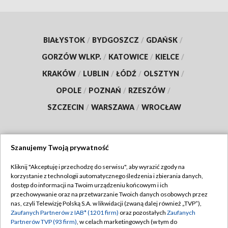
BIAŁYSTOK
/
BYDGOSZCZ
/
GDAŃSK
/
GORZÓW WLKP.
/
KATOWICE
/
KIELCE
/
KRAKÓW
/
LUBLIN
/
ŁÓDŹ
/
OLSZTYN
/
OPOLE
/
POZNAŃ
/
RZESZÓW
/
SZCZECIN
/
WARSZAWA
/
WROCŁAW
Szanujemy Twoją prywatność
Dołącz do nas:
Kliknij "Akceptuję i przechodzę do serwisu", aby wyrazić zgody na
korzystanie z technologii automatycznego śledzenia i zbierania danych,
TVP
dostęp do informacji na Twoim urządzeniu końcowym i ich
Abonament TVP
przechowywanie oraz na przetwarzanie Twoich danych osobowych przez
Regulamin TVP
nas, czyli Telewizję Polską S.A. w likwidacji (zwaną dalej również „TVP”),
Emisja w TVP
Zaufanych Partnerów z IAB* (1201 firm)
oraz pozostałych
Zaufanych
Polityka prywatności
Partnerów TVP (93 firm)
, w celach marketingowych (w tym do
Centrum informacji TVP