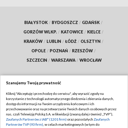
BIAŁYSTOK
/
BYDGOSZCZ
/
GDAŃSK
/
GORZÓW WLKP.
/
KATOWICE
/
KIELCE
/
KRAKÓW
/
LUBLIN
/
ŁÓDŹ
/
OLSZTYN
/
OPOLE
/
POZNAŃ
/
RZESZÓW
/
SZCZECIN
/
WARSZAWA
/
WROCŁAW
Szanujemy Twoją prywatność
Dołącz do nas:
Kliknij "Akceptuję i przechodzę do serwisu", aby wyrazić zgody na
korzystanie z technologii automatycznego śledzenia i zbierania danych,
TVP
dostęp do informacji na Twoim urządzeniu końcowym i ich
Abonament TVP
przechowywanie oraz na przetwarzanie Twoich danych osobowych przez
Regulamin TVP
nas, czyli Telewizję Polską S.A. w likwidacji (zwaną dalej również „TVP”),
Emisja w TVP
Polityka prywatności
Zaufanych Partnerów z IAB* (1201 firm)
oraz pozostałych
Zaufanych
Partnerów TVP (93 firm)
, w celach marketingowych (w tym do
Centrum informacji TVP