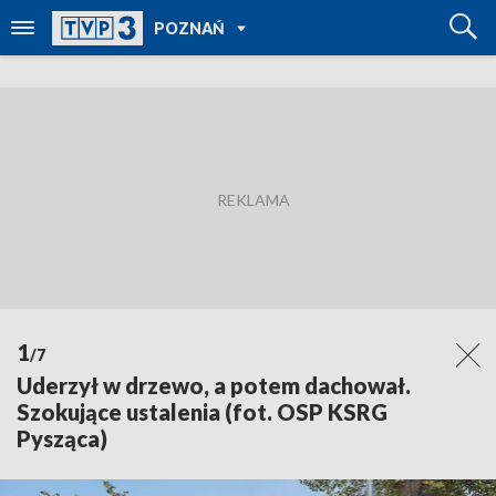
POWRÓT DO
POZNAŃ
TVP REGIONY
1
/7
Uderzył w drzewo, a potem dachował.
Szokujące ustalenia (fot. OSP KSRG
Pysząca)