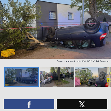
Śrem - dachowanie auta (fot. OSP KSRG Pysząca)