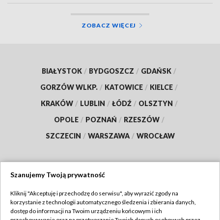
ZOBACZ WIĘCEJ
BIAŁYSTOK
/
BYDGOSZCZ
/
GDAŃSK
/
GORZÓW WLKP.
/
KATOWICE
/
KIELCE
/
KRAKÓW
/
LUBLIN
/
ŁÓDŹ
/
OLSZTYN
/
OPOLE
/
POZNAŃ
/
RZESZÓW
/
SZCZECIN
/
WARSZAWA
/
WROCŁAW
Szanujemy Twoją prywatność
Dołącz do nas:
Kliknij "Akceptuję i przechodzę do serwisu", aby wyrazić zgody na
korzystanie z technologii automatycznego śledzenia i zbierania danych,
TVP
dostęp do informacji na Twoim urządzeniu końcowym i ich
przechowywanie oraz na przetwarzanie Twoich danych osobowych przez