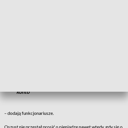
W porę zareagowali
Następnie oszust ponownie poprosił o pieniądze na operację
córki, która tym razem miała odbyć się za granicą.
Koszt
operacji miał wynosić prawie 14 tys. euro.
Pokrzywdzona i tym razem chciała pomóc
będącemu w potrzebie mężczyźnie, z
którym korespondowała, jednak
pracownicy banku zauważyli, iż kobieta
padła ofiarą oszustwa i zablokowali jej
konto
– dodają funkcjonariusze.
Oszust nie przestał prosić o pieniądze nawet wtedy, gdy się o