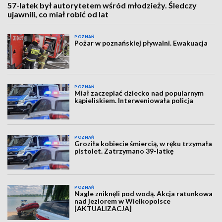
57-latek był autorytetem wśród młodzieży. Śledczy
ujawnili, co miał robić od lat
POZNAŃ
Pożar w poznańskiej pływalni. Ewakuacja
POZNAŃ
Miał zaczepiać dziecko nad popularnym
kąpieliskiem. Interweniowała policja
POZNAŃ
Groziła kobiecie śmiercią, w ręku trzymała
pistolet. Zatrzymano 39-latkę
POZNAŃ
Nagle zniknęli pod wodą. Akcja ratunkowa
nad jeziorem w Wielkopolsce
[AKTUALIZACJA]