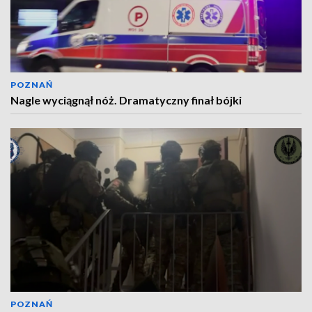
POZNAŃ
Nagle wyciągnął nóż. Dramatyczny finał bójki
POZNAŃ