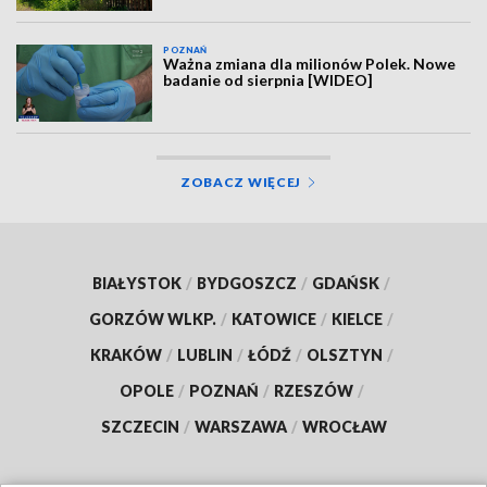
POZNAŃ
Ważna zmiana dla milionów Polek. Nowe
badanie od sierpnia [WIDEO]
ZOBACZ WIĘCEJ
BIAŁYSTOK
/
BYDGOSZCZ
/
GDAŃSK
/
GORZÓW WLKP.
/
KATOWICE
/
KIELCE
/
KRAKÓW
/
LUBLIN
/
ŁÓDŹ
/
OLSZTYN
/
OPOLE
/
POZNAŃ
/
RZESZÓW
/
SZCZECIN
/
WARSZAWA
/
WROCŁAW