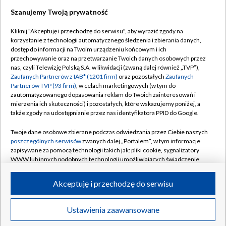
Szanujemy Twoją prywatność
Dołącz do nas:
Kliknij "Akceptuję i przechodzę do serwisu", aby wyrazić zgody na
korzystanie z technologii automatycznego śledzenia i zbierania danych,
TVP
dostęp do informacji na Twoim urządzeniu końcowym i ich
Abonament TVP
przechowywanie oraz na przetwarzanie Twoich danych osobowych przez
Regulamin TVP
nas, czyli Telewizję Polską S.A. w likwidacji (zwaną dalej również „TVP”),
Emisja w TVP
Polityka prywatności
Zaufanych Partnerów z IAB* (1201 firm)
oraz pozostałych
Zaufanych
Partnerów TVP (93 firm)
, w celach marketingowych (w tym do
Centrum informacji TVP
Moje zgody
zautomatyzowanego dopasowania reklam do Twoich zainteresowań i
mierzenia ich skuteczności) i pozostałych, które wskazujemy poniżej, a
Naziemna Telewizja Cyfrowa
Pomoc
także zgody na udostępnianie przez nas identyfikatora PPID do Google.
Sklep TVP
Biuro reklamy
Twoje dane osobowe zbierane podczas odwiedzania przez Ciebie naszych
Rada Programowa
Kontakt
poszczególnych serwisów
zwanych dalej „Portalem”, w tym informacje
zapisywane za pomocą technologii takich jak: pliki cookie, sygnalizatory
System NOS
WWW lub innych podobnych technologii umożliwiających świadczenie
dopasowanych i bezpiecznych usług, personalizację treści oraz reklam,
Informacje o nadawcy
Kanały
udostępnianie funkcji mediów społecznościowych oraz analizowanie
Akceptuję i przechodzę do serwisu
ruchu w Internecie.
Program dla prasy
©2026 Telewizja Polska S.A. w likwidacji
Biuro Reklamy
Twoje dane osobowe zbierane podczas odwiedzania przez Ciebie
Ustawienia zaawansowane
poszczególnych serwisów
na Portalu, takie jak adresy IP, identyfikatory
Ogłoszenie przetargowe
Twoich urządzeń końcowych i identyfikatory plików cookie, informacje o