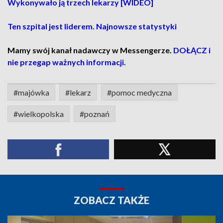
Wykonywało ją trzech lekarzy [WIDEO]
Ten szpital jest liderem. Najnowsze statystyki
Mamy swój kanał nadawczy w Messengerze.
DOŁĄCZ i
nie przegap ważnych informacji.
#majówka
#lekarz
#pomoc medyczna
#wielkopolska
#poznań
ZOBACZ TAKŻE