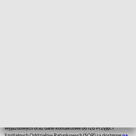
skorzystać z pomocy w dowolnej wieczorynce na terenie
kraju.
Wyjątek stanowią wizyty domowe
– wtedy należy
sprawdzić, pod który punkt NiŚOZ podlega miejsce naszego
pobytu. W Wielkopolsce zazwyczaj rejon wyjazdowy
pokrywa się z granicami powiatu, z wyjątkiem Poznania i
powiatu poznańskiego, gdzie funkcjonuje łącznie 10
wieczorynek oraz powiatów czarnkowsko-trzcianeckiego i
pilskiego, w których działają po 2 punkty NiŚOZ.
CZYTAJ TEŻ:
Odmawianie jest niebezpieczne. Skutki
odczują wszyscy
Wieczorynki w Wielkopolsce
Lista adresów NiŚOZ Wielkopolsce, mapa rejonów
wyjazdowych oraz dane kontaktowe do Izb Przyjęć i
Szpitalnych Oddziałów Ratunkowych (SOR) są dostępne
na