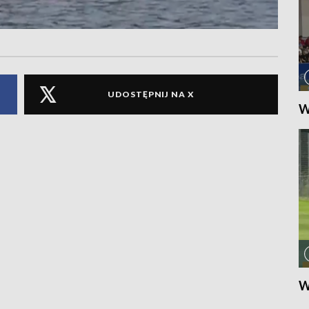
UDOSTĘPNIJ NA X
W
W