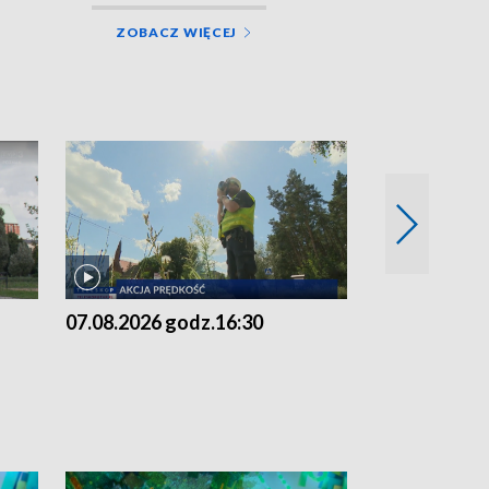
ZOBACZ WIĘCEJ
07.08.2026 godz.16:30
07.08.2026 g