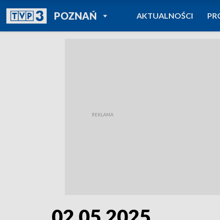
POWRÓT DO
POZNAŃ
AKTUALNOŚCI
PR
TVP REGIONY
02.05.2025