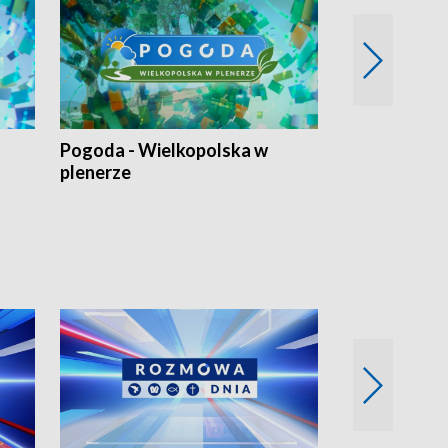
Pogoda - Wielkopolska w
Eko prognoza
plenerze