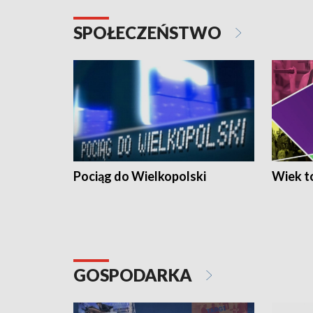
SPOŁECZEŃSTWO
Pociąg do Wielkopolski
Wiek to
GOSPODARKA