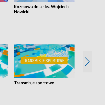
Rozmowa dnia - ks. Wojciech
Euro Fakty
Nowicki
Transmisje sportowe
Reportaże s