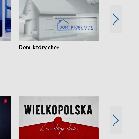
Dom, który chcę
Biznes Wielk