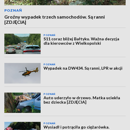
POZNAŃ
Groźny wypadek trzech samochodów. Są ranni
[ZDJĘCIA]
POZNAŃ
S11 coraz bliżej Bałtyku. Ważna decyzja
dla kierowców z Wielkopolski
POZNAŃ
Wypadek na DW434. Są ranni, LPR w akcji
POZNAŃ
Auto uderzyło w drzewo. Matka uciekła
bez dziecka [ZDJĘCIA]
POZNAŃ
Wysiadł i potrąciła go ciężarówka.