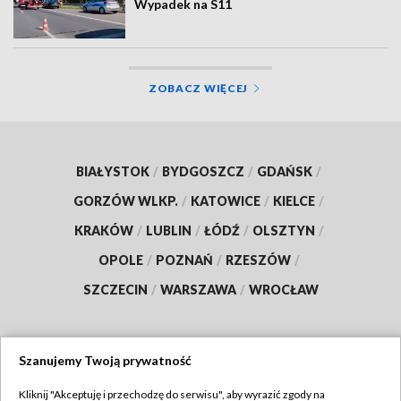
Wypadek na S11
ZOBACZ WIĘCEJ
BIAŁYSTOK
/
BYDGOSZCZ
/
GDAŃSK
/
GORZÓW WLKP.
/
KATOWICE
/
KIELCE
/
KRAKÓW
/
LUBLIN
/
ŁÓDŹ
/
OLSZTYN
/
OPOLE
/
POZNAŃ
/
RZESZÓW
/
SZCZECIN
/
WARSZAWA
/
WROCŁAW
Szanujemy Twoją prywatność
Dołącz do nas:
Kliknij "Akceptuję i przechodzę do serwisu", aby wyrazić zgody na