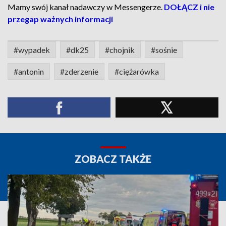
Mamy swój kanał nadawczy w Messengerze.
DOŁĄCZ i nie
przegap ważnych informacji
#wypadek
#dk25
#chojnik
#sośnie
#antonin
#zderzenie
#ciężarówka
ZOBACZ TAKŻE