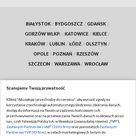
BIAŁYSTOK
/
BYDGOSZCZ
/
GDAŃSK
/
GORZÓW WLKP.
/
KATOWICE
/
KIELCE
/
KRAKÓW
/
LUBLIN
/
ŁÓDŹ
/
OLSZTYN
/
OPOLE
/
POZNAŃ
/
RZESZÓW
/
SZCZECIN
/
WARSZAWA
/
WROCŁAW
Szanujemy Twoją prywatność
Dołącz do nas:
Kliknij "Akceptuję i przechodzę do serwisu", aby wyrazić zgody na
korzystanie z technologii automatycznego śledzenia i zbierania danych,
TVP
dostęp do informacji na Twoim urządzeniu końcowym i ich
Abonament TVP
przechowywanie oraz na przetwarzanie Twoich danych osobowych przez
Regulamin TVP
nas, czyli Telewizję Polską S.A. w likwidacji (zwaną dalej również „TVP”),
Emisja w TVP
Zaufanych Partnerów z IAB* (1201 firm)
oraz pozostałych
Zaufanych
Polityka prywatności
Partnerów TVP (93 firm)
, w celach marketingowych (w tym do
Centrum informacji TVP