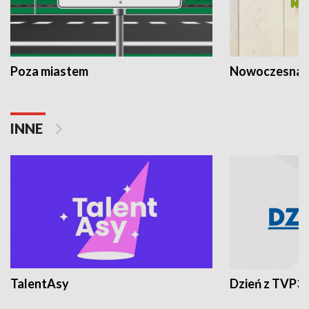
Poza miastem
Nowoczesna 
INNE
TalentAsy
Dzień z TVP3