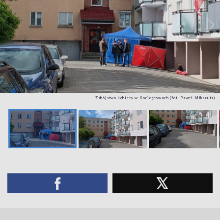
Zabójstwo kobiety w Koziegłowach (fot. Paweł Mikszuta)