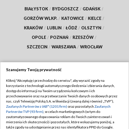
BIAŁYSTOK
/
BYDGOSZCZ
/
GDAŃSK
/
GORZÓW WLKP.
/
KATOWICE
/
KIELCE
/
KRAKÓW
/
LUBLIN
/
ŁÓDŹ
/
OLSZTYN
/
OPOLE
/
POZNAŃ
/
RZESZÓW
/
SZCZECIN
/
WARSZAWA
/
WROCŁAW
Szanujemy Twoją prywatność
Dołącz do nas:
Kliknij "Akceptuję i przechodzę do serwisu", aby wyrazić zgody na
korzystanie z technologii automatycznego śledzenia i zbierania danych,
TVP
dostęp do informacji na Twoim urządzeniu końcowym i ich
Abonament TVP
przechowywanie oraz na przetwarzanie Twoich danych osobowych przez
Regulamin TVP
nas, czyli Telewizję Polską S.A. w likwidacji (zwaną dalej również „TVP”),
Emisja w TVP
Polityka prywatności
Zaufanych Partnerów z IAB* (1201 firm)
oraz pozostałych
Zaufanych
Partnerów TVP (93 firm)
, w celach marketingowych (w tym do
Centrum informacji TVP
Moje zgody
zautomatyzowanego dopasowania reklam do Twoich zainteresowań i
mierzenia ich skuteczności) i pozostałych, które wskazujemy poniżej, a
Naziemna Telewizja Cyfrowa
Pomoc
także zgody na udostępnianie przez nas identyfikatora PPID do Google.