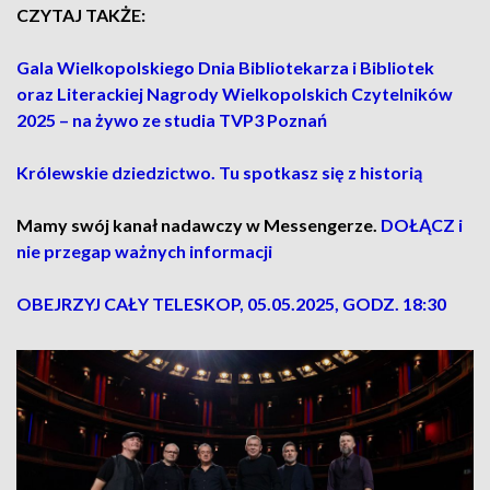
CZYTAJ TAKŻE:
Gala Wielkopolskiego Dnia Bibliotekarza i Bibliotek
oraz Literackiej Nagrody Wielkopolskich Czytelników
2025 – na żywo ze studia TVP3 Poznań
Królewskie dziedzictwo. Tu spotkasz się z historią
Mamy swój kanał nadawczy w Messengerze.
DOŁĄCZ i
nie przegap ważnych informacji
OBEJRZYJ CAŁY TELESKOP, 05.05.2025, GODZ. 18:30