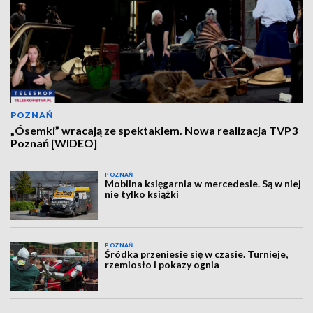
POZNAŃ
„Ósemki” wracają ze spektaklem. Nowa realizacja TVP3
Poznań [WIDEO]
POZNAŃ
Mobilna księgarnia w mercedesie. Są w niej
nie tylko książki
POZNAŃ
Śródka przeniesie się w czasie. Turnieje,
rzemiosło i pokazy ognia