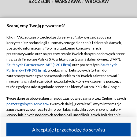
SZCZECIN
/
WARSZAWA
/
WROCŁAW
Szanujemy Twoją prywatność
Dołącz do nas:
Kliknij "Akceptuję i przechodzę do serwisu", aby wyrazić zgody na
korzystanie z technologii automatycznego śledzenia i zbierania danych,
TVP
dostęp do informacji na Twoim urządzeniu końcowym i ich
Abonament TVP
przechowywanie oraz na przetwarzanie Twoich danych osobowych przez
Regulamin TVP
nas, czyli Telewizję Polską S.A. w likwidacji (zwaną dalej również „TVP”),
Emisja w TVP
Polityka prywatności
Zaufanych Partnerów z IAB* (1201 firm)
oraz pozostałych
Zaufanych
Partnerów TVP (93 firm)
, w celach marketingowych (w tym do
Centrum informacji TVP
Moje zgody
zautomatyzowanego dopasowania reklam do Twoich zainteresowań i
mierzenia ich skuteczności) i pozostałych, które wskazujemy poniżej, a
Naziemna Telewizja Cyfrowa
Pomoc
także zgody na udostępnianie przez nas identyfikatora PPID do Google.
Sklep TVP
Biuro reklamy
Twoje dane osobowe zbierane podczas odwiedzania przez Ciebie naszych
Rada Programowa
Kontakt
poszczególnych serwisów
zwanych dalej „Portalem”, w tym informacje
zapisywane za pomocą technologii takich jak: pliki cookie, sygnalizatory
System NOS
WWW lub innych podobnych technologii umożliwiających świadczenie
dopasowanych i bezpiecznych usług, personalizację treści oraz reklam,
Informacje o nadawcy
Kanały
udostępnianie funkcji mediów społecznościowych oraz analizowanie
Akceptuję i przechodzę do serwisu
ruchu w Internecie.
Program dla prasy