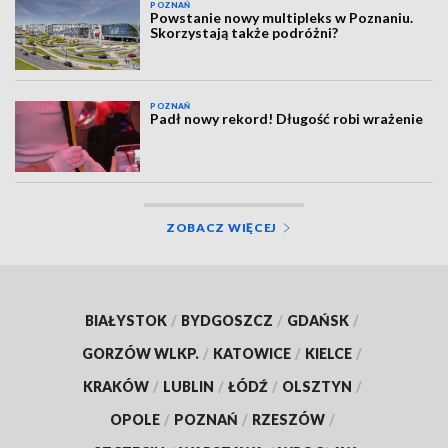
POZNAŃ
Powstanie nowy multipleks w Poznaniu.
Skorzystają także podróżni?
POZNAŃ
Padł nowy rekord! Długość robi wrażenie
ZOBACZ WIĘCEJ
BIAŁYSTOK
/
BYDGOSZCZ
/
GDAŃSK
/
GORZÓW WLKP.
/
KATOWICE
/
KIELCE
/
KRAKÓW
/
LUBLIN
/
ŁÓDŹ
/
OLSZTYN
/
OPOLE
/
POZNAŃ
/
RZESZÓW
/