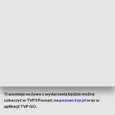
Poznania Jacek Jaśkowiak oraz przedstawiciele środowisk
bibliotekarzy, kultury, polityki, władz miasta i regionu.
Koncert zespołu Raz, Dwa, Trzy
Wydarzenie uświetni
występ zespołu Raz, Dwa, Trzy.
To
polski zespół muzyczny, który łączy muzykę rock oraz
współczesną poezję. Zespół został założony w 1990 roku
przez Adama Nowaka, Grzegorza Szwałka, Jacka Olejarza i
Jacka Ograbka.
Organizatorami wydarzenia jest Wojewódzka Biblioteka
Publiczna i Centrum Animacji Kultury w Poznaniu, Samorząd
Województwa Wielkopolskiego oraz TVP3 Poznań.
Transmisje na żywo z wydarzenia będzie można
zobaczyć w TVP3 Poznań, na
poznan.tvp.pl
oraz w
aplikacji TVP GO.