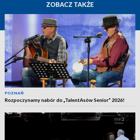
ZOBACZ TAKŻE
POZNAŃ
Rozpoczynamy nabór do „TalentAsów Senior” 2026!