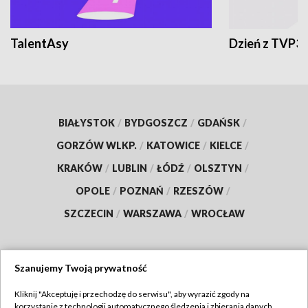
TalentAsy
Dzień z TVP3
BIAŁYSTOK
/
BYDGOSZCZ
/
GDAŃSK
/
GORZÓW WLKP.
/
KATOWICE
/
KIELCE
/
KRAKÓW
/
LUBLIN
/
ŁÓDŹ
/
OLSZTYN
/
OPOLE
/
POZNAŃ
/
RZESZÓW
/
SZCZECIN
/
WARSZAWA
/
WROCŁAW
Szanujemy Twoją prywatność
Dołącz do nas:
Kliknij "Akceptuję i przechodzę do serwisu", aby wyrazić zgody na
korzystanie z technologii automatycznego śledzenia i zbierania danych,