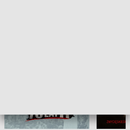
Flesz Targowy
rAZem zmieni
HISTORIA