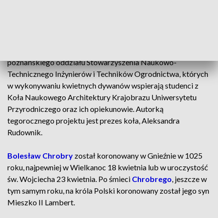
kilkunastu powiatów
Przy wsparciu studentów
Pomysłodawcami i organizatorami akcji są członkowie
poznańskiego oddziału Stowarzyszenia Naukowo-
Technicznego Inżynierów i Techników Ogrodnictwa, których
w wykonywaniu kwietnych dywanów wspierają studenci z
Koła Naukowego Architektury Krajobrazu Uniwersytetu
Przyrodniczego oraz ich opiekunowie. Autorką
tegorocznego projektu jest prezes koła, Aleksandra
Rudownik.
Bolesław Chrobry
został koronowany w Gnieźnie w 1025
roku, najpewniej w Wielkanoc 18 kwietnia lub w uroczystość
św. Wojciecha 23 kwietnia. Po śmieci
Chrobrego
, jeszcze w
tym samym roku, na króla Polski koronowany został jego syn
Mieszko II Lambert.