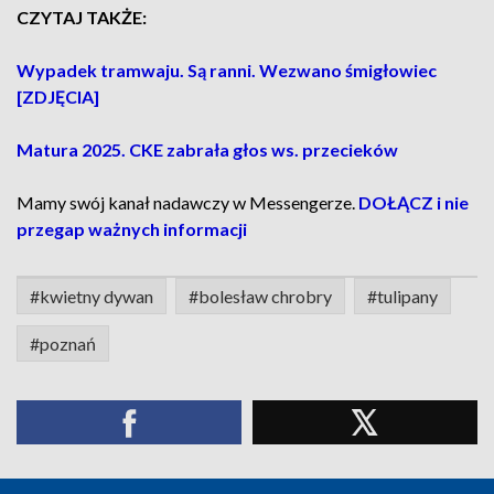
CZYTAJ TAKŻE:
Wypadek tramwaju. Są ranni. Wezwano śmigłowiec
[ZDJĘCIA]
Matura 2025. CKE zabrała głos ws. przecieków
Mamy swój kanał nadawczy w Messengerze.
DOŁĄCZ i nie
przegap ważnych informacji
#kwietny dywan
#bolesław chrobry
#tulipany
#poznań