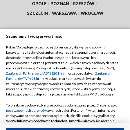
OPOLE
/
POZNAŃ
/
RZESZÓW
/
SZCZECIN
/
WARSZAWA
/
WROCŁAW
Szanujemy Twoją prywatność
Dołącz do nas:
Kliknij "Akceptuję i przechodzę do serwisu", aby wyrazić zgody na
korzystanie z technologii automatycznego śledzenia i zbierania danych,
TVP
dostęp do informacji na Twoim urządzeniu końcowym i ich
Abonament TVP
przechowywanie oraz na przetwarzanie Twoich danych osobowych przez
Regulamin TVP
nas, czyli Telewizję Polską S.A. w likwidacji (zwaną dalej również „TVP”),
Emisja w TVP
Polityka prywatności
Zaufanych Partnerów z IAB* (1201 firm)
oraz pozostałych
Zaufanych
Partnerów TVP (93 firm)
, w celach marketingowych (w tym do
Centrum informacji TVP
Moje zgody
zautomatyzowanego dopasowania reklam do Twoich zainteresowań i
mierzenia ich skuteczności) i pozostałych, które wskazujemy poniżej, a
Naziemna Telewizja Cyfrowa
Pomoc
także zgody na udostępnianie przez nas identyfikatora PPID do Google.
Sklep TVP
Biuro reklamy
Twoje dane osobowe zbierane podczas odwiedzania przez Ciebie naszych
Rada Programowa
Kontakt
poszczególnych serwisów
zwanych dalej „Portalem”, w tym informacje
zapisywane za pomocą technologii takich jak: pliki cookie, sygnalizatory
System NOS
WWW lub innych podobnych technologii umożliwiających świadczenie
dopasowanych i bezpiecznych usług, personalizację treści oraz reklam,
Informacje o nadawcy
Kanały