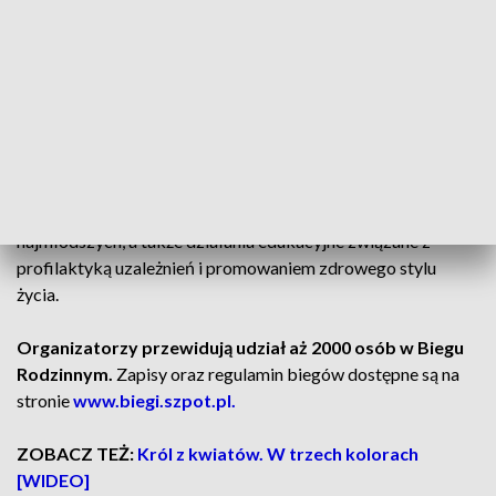
Równie ważną częścią wydarzenia jest
Bieg Rodzinny, który
daje szansę na wspólny start dzieci, rodziców i
dziadków.
Trasa o długości około
1500
metrów prowadzi
ulicami miasta i kończy się na Stadionie Miejskim.
Dla wielu dzieci – kolorowy, pamiątkowy i zdobyty w
wyjątkowej atmosferze medal, będzie pierwszym trofeum w
życiu. Organizatorzy zadbali też o liczne atrakcje dla
najmłodszych, a także działania edukacyjne związane z
profilaktyką uzależnień i promowaniem zdrowego stylu
życia.
Organizatorzy przewidują udział aż 2000 osób w Biegu
Rodzinnym.
Zapisy oraz regulamin biegów dostępne są na
stronie
www.biegi.szpot.pl.
ZOBACZ TEŻ:
Król z kwiatów. W trzech kolorach
[WIDEO]