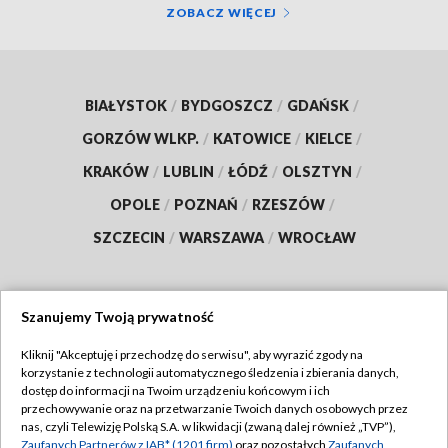
ZOBACZ WIĘCEJ
BIAŁYSTOK
/
BYDGOSZCZ
/
GDAŃSK
/
GORZÓW WLKP.
/
KATOWICE
/
KIELCE
/
KRAKÓW
/
LUBLIN
/
ŁÓDŹ
/
OLSZTYN
/
OPOLE
/
POZNAŃ
/
RZESZÓW
/
SZCZECIN
/
WARSZAWA
/
WROCŁAW
Szanujemy Twoją prywatność
Dołącz do nas:
Kliknij "Akceptuję i przechodzę do serwisu", aby wyrazić zgody na
korzystanie z technologii automatycznego śledzenia i zbierania danych,
TVP
dostęp do informacji na Twoim urządzeniu końcowym i ich
Abonament TVP
przechowywanie oraz na przetwarzanie Twoich danych osobowych przez
Regulamin TVP
nas, czyli Telewizję Polską S.A. w likwidacji (zwaną dalej również „TVP”),
Emisja w TVP
Polityka prywatności
Zaufanych Partnerów z IAB* (1201 firm)
oraz pozostałych
Zaufanych