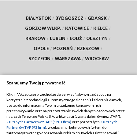
BIAŁYSTOK
/
BYDGOSZCZ
/
GDAŃSK
/
GORZÓW WLKP.
/
KATOWICE
/
KIELCE
/
KRAKÓW
/
LUBLIN
/
ŁÓDŹ
/
OLSZTYN
/
OPOLE
/
POZNAŃ
/
RZESZÓW
/
SZCZECIN
/
WARSZAWA
/
WROCŁAW
Szanujemy Twoją prywatność
Dołącz do nas:
Kliknij "Akceptuję i przechodzę do serwisu", aby wyrazić zgody na
korzystanie z technologii automatycznego śledzenia i zbierania danych,
TVP
dostęp do informacji na Twoim urządzeniu końcowym i ich
Abonament TVP
przechowywanie oraz na przetwarzanie Twoich danych osobowych przez
Regulamin TVP
nas, czyli Telewizję Polską S.A. w likwidacji (zwaną dalej również „TVP”),
Emisja w TVP
Polityka prywatności
Zaufanych Partnerów z IAB* (1201 firm)
oraz pozostałych
Zaufanych
Partnerów TVP (93 firm)
, w celach marketingowych (w tym do
Centrum informacji TVP
Moje zgody
zautomatyzowanego dopasowania reklam do Twoich zainteresowań i