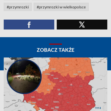
#przymrozki
#przymrozki w wielkopolsce
ZOBACZ TAKŻE