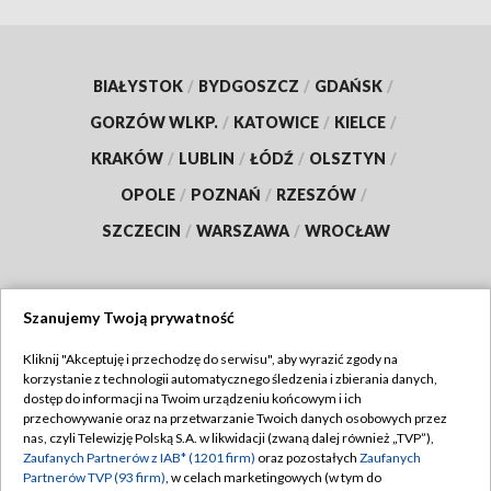
BIAŁYSTOK
/
BYDGOSZCZ
/
GDAŃSK
/
GORZÓW WLKP.
/
KATOWICE
/
KIELCE
/
KRAKÓW
/
LUBLIN
/
ŁÓDŹ
/
OLSZTYN
/
OPOLE
/
POZNAŃ
/
RZESZÓW
/
SZCZECIN
/
WARSZAWA
/
WROCŁAW
Szanujemy Twoją prywatność
Dołącz do nas:
Kliknij "Akceptuję i przechodzę do serwisu", aby wyrazić zgody na
korzystanie z technologii automatycznego śledzenia i zbierania danych,
TVP
dostęp do informacji na Twoim urządzeniu końcowym i ich
Abonament TVP
przechowywanie oraz na przetwarzanie Twoich danych osobowych przez
Regulamin TVP
nas, czyli Telewizję Polską S.A. w likwidacji (zwaną dalej również „TVP”),
Emisja w TVP
Zaufanych Partnerów z IAB* (1201 firm)
oraz pozostałych
Zaufanych
Polityka prywatności
Partnerów TVP (93 firm)
, w celach marketingowych (w tym do
Centrum informacji TVP