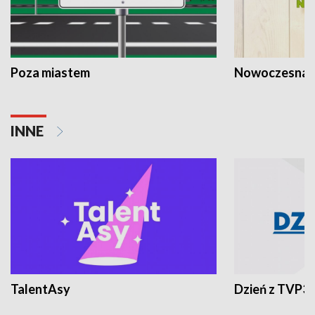
Poza miastem
Nowoczesna 
INNE
TalentAsy
Dzień z TVP3