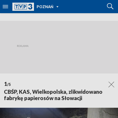
POWRÓT DO
POZNAŃ
TVP REGIONY
1
/5
CBŚP, KAS, Wielkopolska, zlikwidowano
fabrykę papierosów na Słowacji