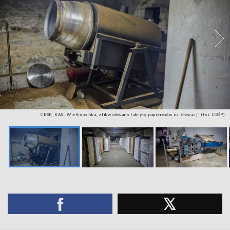
CBŚP, KAS, Wielkopolska, zlikwidowano fabrykę papierosów na Słowacji (fot. CBŚP)