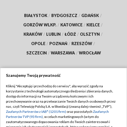
BIAŁYSTOK
/
BYDGOSZCZ
/
GDAŃSK
/
GORZÓW WLKP.
/
KATOWICE
/
KIELCE
/
KRAKÓW
/
LUBLIN
/
ŁÓDŹ
/
OLSZTYN
/
OPOLE
/
POZNAŃ
/
RZESZÓW
/
SZCZECIN
/
WARSZAWA
/
WROCŁAW
Szanujemy Twoją prywatność
Dołącz do nas:
Kliknij "Akceptuję i przechodzę do serwisu", aby wyrazić zgody na
korzystanie z technologii automatycznego śledzenia i zbierania danych,
TVP
dostęp do informacji na Twoim urządzeniu końcowym i ich
Abonament TVP
przechowywanie oraz na przetwarzanie Twoich danych osobowych przez
Regulamin TVP
nas, czyli Telewizję Polską S.A. w likwidacji (zwaną dalej również „TVP”),
Emisja w TVP
Polityka prywatności
Zaufanych Partnerów z IAB* (1201 firm)
oraz pozostałych
Zaufanych
Partnerów TVP (93 firm)
, w celach marketingowych (w tym do
Centrum informacji TVP
Moje zgody
zautomatyzowanego dopasowania reklam do Twoich zainteresowań i
mierzenia ich skuteczności) i pozostałych, które wskazujemy poniżej, a