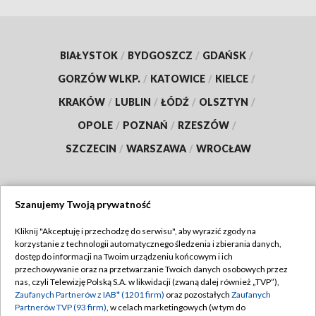
BIAŁYSTOK
/
BYDGOSZCZ
/
GDAŃSK
/
GORZÓW WLKP.
/
KATOWICE
/
KIELCE
/
KRAKÓW
/
LUBLIN
/
ŁÓDŹ
/
OLSZTYN
/
OPOLE
/
POZNAŃ
/
RZESZÓW
/
SZCZECIN
/
WARSZAWA
/
WROCŁAW
Szanujemy Twoją prywatność
Dołącz do nas:
Kliknij "Akceptuję i przechodzę do serwisu", aby wyrazić zgody na
korzystanie z technologii automatycznego śledzenia i zbierania danych,
TVP
dostęp do informacji na Twoim urządzeniu końcowym i ich
Abonament TVP
przechowywanie oraz na przetwarzanie Twoich danych osobowych przez
Regulamin TVP
nas, czyli Telewizję Polską S.A. w likwidacji (zwaną dalej również „TVP”),
Emisja w TVP
Zaufanych Partnerów z IAB* (1201 firm)
oraz pozostałych
Zaufanych
Polityka prywatności
Partnerów TVP (93 firm)
, w celach marketingowych (w tym do
Centrum informacji TVP