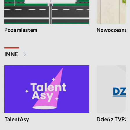
Poza miastem
Nowoczesna 
INNE
TalentAsy
Dzień z TVP3