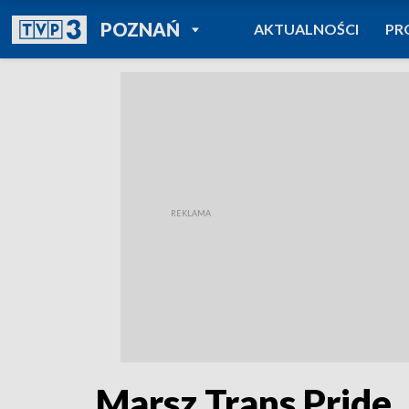
POWRÓT DO
POZNAŃ
AKTUALNOŚCI
PR
TVP REGIONY
Marsz Trans Pride. 