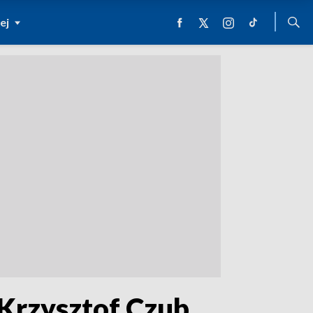
ej
. Krzysztof Czub