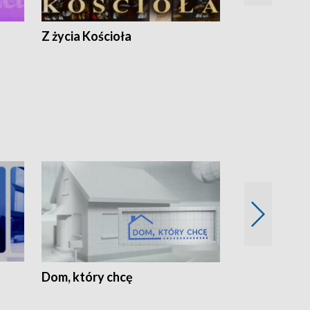
Z życia Kościoła
Jak rozmawia
Dom, który chcę
Biznes Wielk