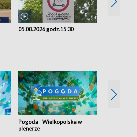
05.08.2026 godz.15:30
04.08.2026 g
Pogoda - Wielkopolska w
Eko prognoza
plenerze