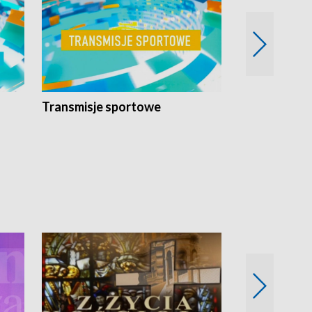
Transmisje sportowe
Reportaże s