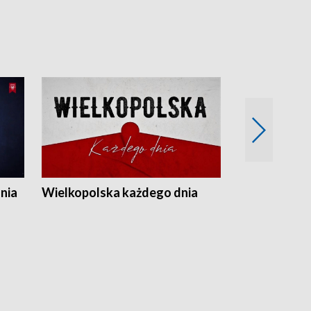
nia
Wielkopolska każdego dnia
Rozmowy z m