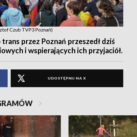
zysztof Czub TVP3 Poznań)
trans przez Poznań przeszedł dziś
wych i wspierających ich przyjaciół.
UDOSTĘPNIJ NA X
OGRAMÓW