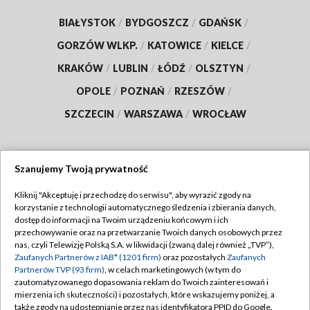
BIAŁYSTOK
/
BYDGOSZCZ
/
GDAŃSK
/
GORZÓW WLKP.
/
KATOWICE
/
KIELCE
/
KRAKÓW
/
LUBLIN
/
ŁÓDŹ
/
OLSZTYN
/
OPOLE
/
POZNAŃ
/
RZESZÓW
/
SZCZECIN
/
WARSZAWA
/
WROCŁAW
Szanujemy Twoją prywatność
Dołącz do nas:
Kliknij "Akceptuję i przechodzę do serwisu", aby wyrazić zgody na
korzystanie z technologii automatycznego śledzenia i zbierania danych,
TVP
dostęp do informacji na Twoim urządzeniu końcowym i ich
Abonament TVP
przechowywanie oraz na przetwarzanie Twoich danych osobowych przez
Regulamin TVP
nas, czyli Telewizję Polską S.A. w likwidacji (zwaną dalej również „TVP”),
Emisja w TVP
Polityka prywatności
Zaufanych Partnerów z IAB* (1201 firm)
oraz pozostałych
Zaufanych
Partnerów TVP (93 firm)
, w celach marketingowych (w tym do
Centrum informacji TVP
Moje zgody
zautomatyzowanego dopasowania reklam do Twoich zainteresowań i
mierzenia ich skuteczności) i pozostałych, które wskazujemy poniżej, a
Naziemna Telewizja Cyfrowa
Pomoc
także zgody na udostępnianie przez nas identyfikatora PPID do Google.