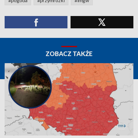
#pogoda
#przymrozki
#imgw
ZOBACZ TAKŻE