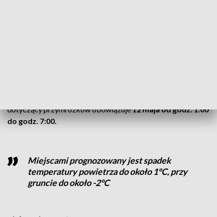
Prawdopodobieństwo wystąpienia zjawiska w tym regionie
jest wysokie.
Synoptycy ocenili je na 90%.
CZYTAJ TEŻ:
Nowy mieszkaniec zoo! „Futrzasto-
kolczaste cudo” [ZDJĘCIA]
Alert IMGW dla 33 powiatów
W pozostałych
33 powiatach w Wielkopolsce
alert
dotyczący przymrozków obowiązuje
12 maja od godz. 1:00
do godz. 7:00.
Miejscami prognozowany jest spadek
temperatury powietrza do około 1°C, przy
gruncie do około -2°C