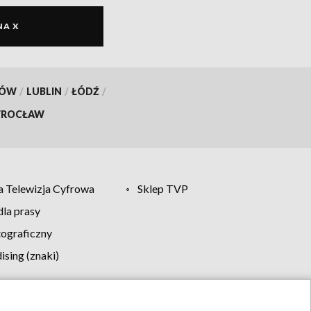
NA X
KÓW
/
LUBLIN
/
ŁÓDŹ
/
ROCŁAW
 Telewizja Cyfrowa
Sklep TVP
la prasy
tograficzny
sing (znaki)