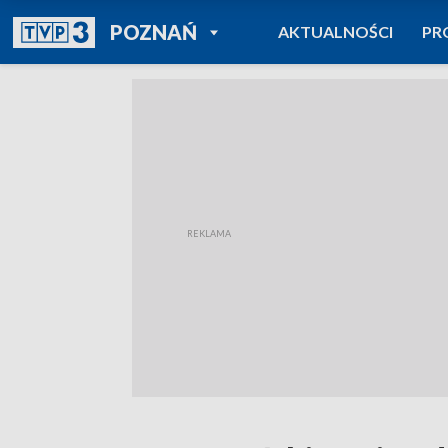
POWRÓT DO
POZNAŃ
AKTUALNOŚCI
PR
TVP REGIONY