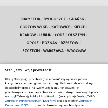
BIAŁYSTOK
/
BYDGOSZCZ
/
GDAŃSK
/
GORZÓW WLKP.
/
KATOWICE
/
KIELCE
/
KRAKÓW
/
LUBLIN
/
ŁÓDŹ
/
OLSZTYN
/
OPOLE
/
POZNAŃ
/
RZESZÓW
/
SZCZECIN
/
WARSZAWA
/
WROCŁAW
Szanujemy Twoją prywatność
Dołącz do nas:
Kliknij "Akceptuję i przechodzę do serwisu", aby wyrazić zgody na
korzystanie z technologii automatycznego śledzenia i zbierania danych,
TVP
dostęp do informacji na Twoim urządzeniu końcowym i ich
Abonament TVP
przechowywanie oraz na przetwarzanie Twoich danych osobowych przez
Regulamin TVP
nas, czyli Telewizję Polską S.A. w likwidacji (zwaną dalej również „TVP”),
Emisja w TVP
Zaufanych Partnerów z IAB* (1201 firm)
oraz pozostałych
Zaufanych
Polityka prywatności
Partnerów TVP (93 firm)
, w celach marketingowych (w tym do
Centrum informacji TVP