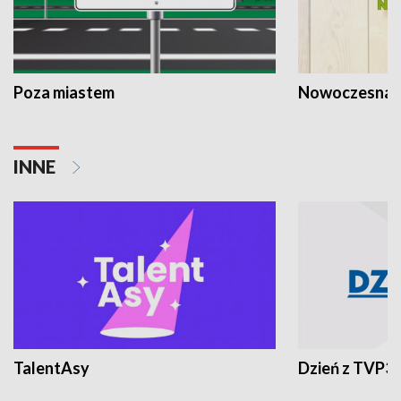
Poza miastem
Nowoczesna 
INNE
TalentAsy
Dzień z TVP3