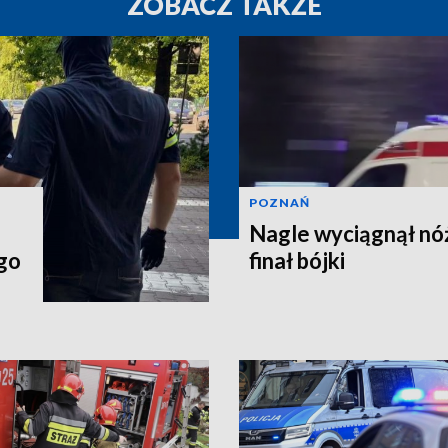
ZOBACZ TAKŻE
POZNAŃ
Nagle wyciągnął nó
go
finał bójki