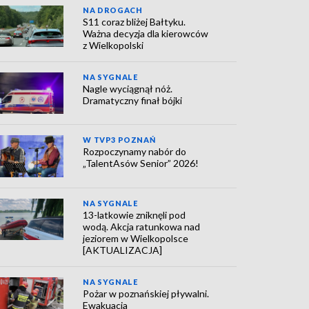
NA DROGACH
S11 coraz bliżej Bałtyku.
Ważna decyzja dla kierowców
z Wielkopolski
NA SYGNALE
Nagle wyciągnął nóż.
Dramatyczny finał bójki
W TVP3 POZNAŃ
Rozpoczynamy nabór do
„TalentAsów Senior” 2026!
NA SYGNALE
13-latkowie zniknęli pod
wodą. Akcja ratunkowa nad
jeziorem w Wielkopolsce
[AKTUALIZACJA]
NA SYGNALE
Pożar w poznańskiej pływalni.
Ewakuacja