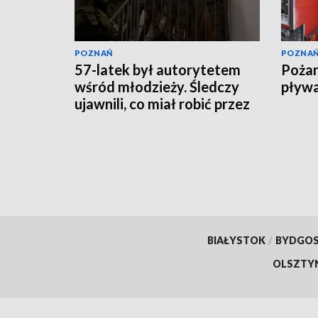
POZNAŃ
POZNA
57-latek był autorytetem
Pożar
wśród młodzieży. Śledczy
pływa
ujawnili, co miał robić przez
lata
BIAŁYSTOK
/
BYDGO
OLSZTY