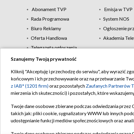
Abonament TVP
Emisja w TVP
Rada Programowa
System NOS
Biuro Reklamy
Ogłoszenie pr
Oferta Handlowa
Akademia Tele
Telegazeta ogłoszenia
Szanujemy Twoją prywatność
Regulamin TVP
Kliknij "Akceptuję i przechodzę do serwisu", aby wyrazić zg
końcowym i ich przechowywanie oraz na przetwarzanie Twoich
z IAB* (1201 firm)
oraz pozostałych
Zaufanych Partnerów T
mierzenia ich skuteczności) i pozostałych, które wskazujemy
Twoje dane osobowe zbierane podczas odwiedzania przez 
takich jak: pliki cookie, sygnalizatory WWW lub innych pod
udostępnianie funkcji mediów społecznościowych oraz anali
Twoje dane osobowe zbierane podczas odwiedzania przez 