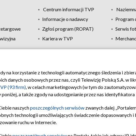
Centrum informacji TVP
Naziemna
Informacje o nadawcy
Program d
zetargowe
Zgłoś program (ROPAT)
Serwis fo
wizyjna
Kariera w TVP
Merchandi
Polityka prywatności
Moje zgody
Pomoc
Biuro re
ody na korzystanie z technologii automatycznego śledzenia i zbie
 danych osobowych przez nas, czyli Telewizję Polską S.A. w likw
VP (93 firm)
, w celach marketingowych (w tym do zautomatyzow
 poniżej, a także zgody na udostępnianie przez nas identyfikator
Ciebie naszych
poszczególnych serwisów
zwanych dalej „Portalem
obnych technologii umożliwiających świadczenie dopasowanych i be
zowanie ruchu w Internecie.
Ciebie
poszczególnych serwisów
na Portalu, takie jak adresy IP, 