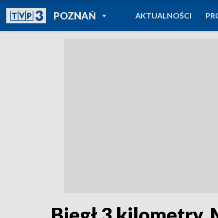
POWRÓT DO
POZNAŃ
AKTUALNOŚCI
PR
TVP REGIONY
Biegł 3 kilometry