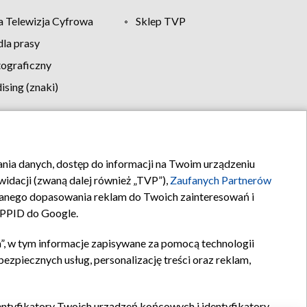
 Telewizja Cyfrowa
Sklep TVP
la prasy
tograficzny
sing (znaki)
klamy
Kontakt
rania danych, dostęp do informacji na Twoim urządzeniu
idacji (zwaną dalej również „TVP”),
Zaufanych Partnerów
anego dopasowania reklam do Twoich zainteresowań i
a PPID do Google.
”, w tym informacje zapisywane za pomocą technologii
zpiecznych usług, personalizację treści oraz reklam,
identyfikatory Twoich urządzeń końcowych i identyfikatory