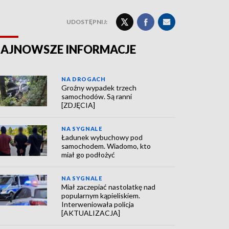
UDOSTĘPNIJ:
AJNOWSZE INFORMACJE
NA DROGACH
Groźny wypadek trzech
samochodów. Są ranni
[ZDJĘCIA]
NA SYGNALE
Ładunek wybuchowy pod
samochodem. Wiadomo, kto
miał go podłożyć
NA SYGNALE
Miał zaczepiać nastolatkę nad
popularnym kąpieliskiem.
Interweniowała policja
[AKTUALIZACJA]