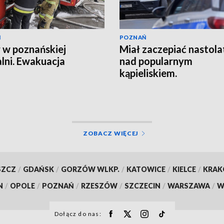
Ń
POZNAŃ
 w poznańskiej
Miał zaczepiać nastola
lni. Ewakuacja
nad popularnym
kąpieliskiem.
Interweniowała policja
[AKTUALIZACJA]
ZOBACZ WIĘCEJ
SZCZ
/
GDAŃSK
/
GORZÓW WLKP.
/
KATOWICE
/
KIELCE
/
KRA
N
/
OPOLE
/
POZNAŃ
/
RZESZÓW
/
SZCZECIN
/
WARSZAWA
/
W
Dołącz do nas: