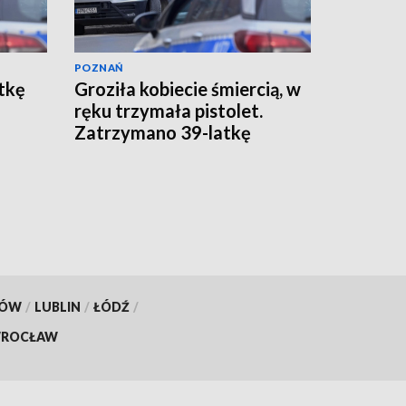
POZNAŃ
tkę
Groziła kobiecie śmiercią, w
ręku trzymała pistolet.
Zatrzymano 39-latkę
KÓW
/
LUBLIN
/
ŁÓDŹ
/
ROCŁAW