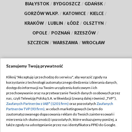
BIAŁYSTOK
/
BYDGOSZCZ
/
GDAŃSK
/
GORZÓW WLKP.
/
KATOWICE
/
KIELCE
/
KRAKÓW
/
LUBLIN
/
ŁÓDŹ
/
OLSZTYN
/
OPOLE
/
POZNAŃ
/
RZESZÓW
/
SZCZECIN
/
WARSZAWA
/
WROCŁAW
Szanujemy Twoją prywatność
Dołącz do nas:
Kliknij "Akceptuję i przechodzę do serwisu", aby wyrazić zgody na
korzystanie z technologii automatycznego śledzenia i zbierania danych,
TVP
dostęp do informacji na Twoim urządzeniu końcowym i ich
Abonament TVP
przechowywanie oraz na przetwarzanie Twoich danych osobowych przez
Regulamin TVP
nas, czyli Telewizję Polską S.A. w likwidacji (zwaną dalej również „TVP”),
Emisja w TVP
Polityka prywatności
Zaufanych Partnerów z IAB* (1201 firm)
oraz pozostałych
Zaufanych
Partnerów TVP (93 firm)
, w celach marketingowych (w tym do
Centrum informacji TVP
Moje zgody
zautomatyzowanego dopasowania reklam do Twoich zainteresowań i
mierzenia ich skuteczności) i pozostałych, które wskazujemy poniżej, a
Naziemna Telewizja Cyfrowa
Pomoc
także zgody na udostępnianie przez nas identyfikatora PPID do Google.
Sklep TVP