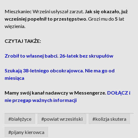
Mieszkaniec Wrześni usłyszał zarzut.
Jak się okazało, już
wcześniej popełnił to przestępstwo
. Grozi mu do
5
lat
więzienia.
CZYTAJ TAKŻE:
Zrobił to własnej babci. 26-latek bez skrupułów
Szukają 38-letniego obcokrajowca. Nie ma go od
miesiąca
Mamy swój kanał nadawczy w Messengerze.
DOŁĄCZ i
nie przegap ważnych informacji
#białężyce
#powiat wrzesiński
#kolizja skutera
#pijany kierowca