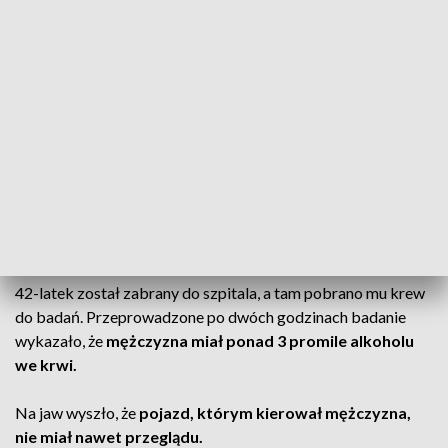
mężczyznę wraz z uszkodzonym skuterem.
Świadkowie
zawiadomili policję.
Gdy funkcjonariusze zjawili się na miejscu, chcieli
przeprowadzić badanie trzeźwości 42-latkowi z uwagi na
wyczuwalną woń alkoholu.
Mężczyzna jednak odmówił.
CZYTAJ TEŻ:
Akcja CBA na wyjeździe. Chodzi o 26
milionów
Był pijany
42-latek został zabrany do szpitala, a tam pobrano mu krew
do badań. Przeprowadzone po dwóch godzinach badanie
wykazało, że
mężczyzna miał ponad 3 promile alkoholu
we krwi.
Na jaw wyszło, że
pojazd, którym kierował mężczyzna,
nie miał nawet przeglądu.