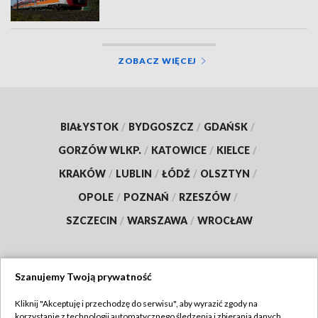
ZOBACZ WIĘCEJ
BIAŁYSTOK
/
BYDGOSZCZ
/
GDAŃSK
/
GORZÓW WLKP.
/
KATOWICE
/
KIELCE
/
KRAKÓW
/
LUBLIN
/
ŁÓDŹ
/
OLSZTYN
/
OPOLE
/
POZNAŃ
/
RZESZÓW
/
SZCZECIN
/
WARSZAWA
/
WROCŁAW
Szanujemy Twoją prywatność
Dołącz do nas:
Kliknij "Akceptuję i przechodzę do serwisu", aby wyrazić zgody na
korzystanie z technologii automatycznego śledzenia i zbierania danych,