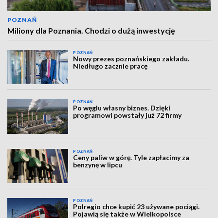
POZNAŃ
Miliony dla Poznania. Chodzi o dużą inwestycję
POZNAŃ
Nowy prezes poznańskiego zakładu.
Niedługo zacznie pracę
POZNAŃ
Po węglu własny biznes. Dzięki
programowi powstały już 72 firmy
POZNAŃ
Ceny paliw w górę. Tyle zapłacimy za
benzynę w lipcu
POZNAŃ
Polregio chce kupić 23 używane pociągi.
Pojawią się także w Wielkopolsce