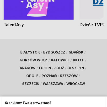
TalentAsy
Dzień z TVP3
BIAŁYSTOK
/
BYDGOSZCZ
/
GDAŃSK
/
GORZÓW WLKP.
/
KATOWICE
/
KIELCE
/
KRAKÓW
/
LUBLIN
/
ŁÓDŹ
/
OLSZTYN
/
OPOLE
/
POZNAŃ
/
RZESZÓW
/
SZCZECIN
/
WARSZAWA
/
WROCŁAW
Szanujemy Twoją prywatność
Dołącz do nas: