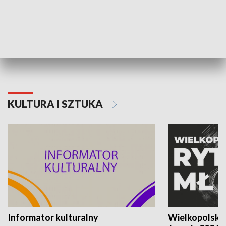
70. rocznica Powstania
Narodowy Dzi
Poznańskiego Czerwca 1956 roku
Powstania Wi
KULTURA I SZTUKA
Informator kulturalny
Wielkopolski