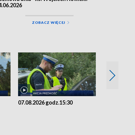
4.06.2026
ZOBACZ WIĘCEJ
07.08.2026 godz.15:30
06.08.2026 g