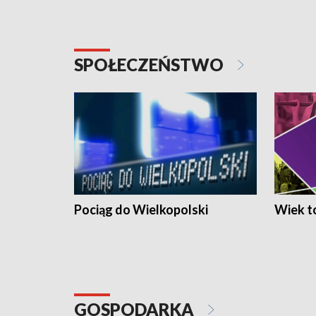
SPOŁECZEŃSTWO
Pociąg do Wielkopolski
Wiek to
GOSPODARKA