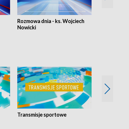
Rozmowa dnia - ks. Wojciech
Euro Fakty
Nowicki
Transmisje sportowe
Reportaże s