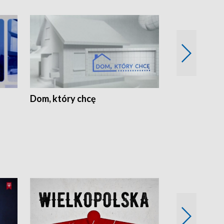
Dom, który chcę
Biznes Wielk