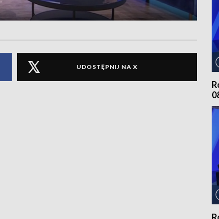
UDOSTĘPNIJ NA X
R
0
R