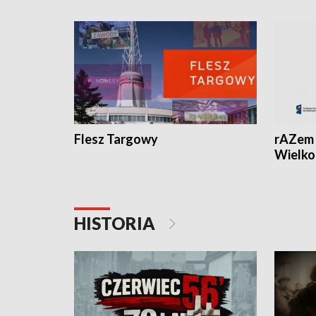
Flesz Targowy
rAZem 
Wielko
HISTORIA