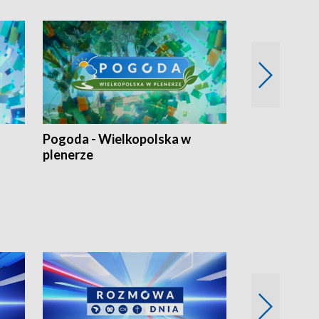
Pogoda - Wielkopolska w
Eko prognoza
plenerze