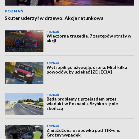
POZNAŃ
Skuter uderzył w drzewo. Akcja ratunkowa
POZNAŃ
Wieczorna tragedia. 7 zastępów straży w
akcji
POZNAŃ
Wytropili go używając drona. Miał kilka
powodów, by uciekać [ZDJĘCIA]
POZNAŃ
Będą problemy z przejazdem przez
wiadukt w Poznaniu. Szybko się nie
skończą
POZNAŃ
Zmiażdżona osobówka pod TIR-em.
Groźny wypadek