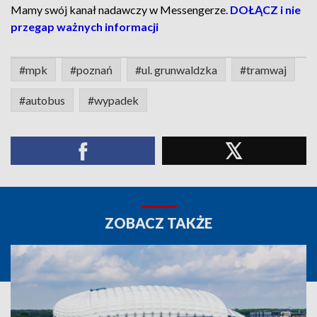
Mamy swój kanał nadawczy w Messengerze.
DOŁĄCZ i nie
przegap ważnych informacji
#mpk
#poznań
#ul. grunwaldzka
#tramwaj
#autobus
#wypadek
ZOBACZ TAKŻE