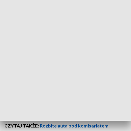
Wypadek – Poznań
Do zderzenia autobusu z tramwajem doszło o godz. 16:39 na
ul. Grunwaldzkiej w Poznaniu.
Jedna osoba jest poszkodowana, ale to
tylko wstępne informacje
– przekazał nam oficer dyżurny Państwowej Straży Pożarnej
w Poznaniu.
Strażacy i policjanci są na miejscu
wypadku
.
Będziemy
wracać do tej sprawy.
CZYTAJ TAKŻE:
Rozbite auta pod komisariatem.