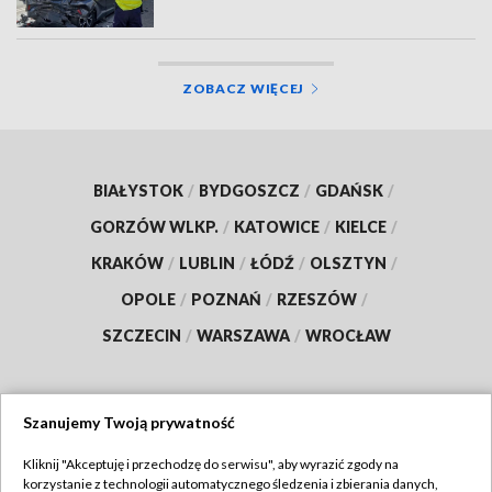
ZOBACZ WIĘCEJ
BIAŁYSTOK
/
BYDGOSZCZ
/
GDAŃSK
/
GORZÓW WLKP.
/
KATOWICE
/
KIELCE
/
KRAKÓW
/
LUBLIN
/
ŁÓDŹ
/
OLSZTYN
/
OPOLE
/
POZNAŃ
/
RZESZÓW
/
SZCZECIN
/
WARSZAWA
/
WROCŁAW
Szanujemy Twoją prywatność
Dołącz do nas:
Kliknij "Akceptuję i przechodzę do serwisu", aby wyrazić zgody na
korzystanie z technologii automatycznego śledzenia i zbierania danych,
TVP