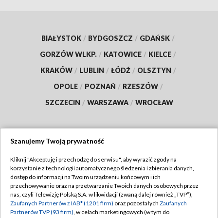
BIAŁYSTOK
/
BYDGOSZCZ
/
GDAŃSK
/
GORZÓW WLKP.
/
KATOWICE
/
KIELCE
/
KRAKÓW
/
LUBLIN
/
ŁÓDŹ
/
OLSZTYN
/
OPOLE
/
POZNAŃ
/
RZESZÓW
/
SZCZECIN
/
WARSZAWA
/
WROCŁAW
Szanujemy Twoją prywatność
Dołącz do nas:
Kliknij "Akceptuję i przechodzę do serwisu", aby wyrazić zgody na
korzystanie z technologii automatycznego śledzenia i zbierania danych,
TVP
dostęp do informacji na Twoim urządzeniu końcowym i ich
Abonament TVP
przechowywanie oraz na przetwarzanie Twoich danych osobowych przez
Regulamin TVP
nas, czyli Telewizję Polską S.A. w likwidacji (zwaną dalej również „TVP”),
Emisja w TVP
Zaufanych Partnerów z IAB* (1201 firm)
oraz pozostałych
Zaufanych
Polityka prywatności
Partnerów TVP (93 firm)
, w celach marketingowych (w tym do
Centrum informacji TVP