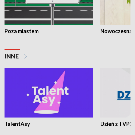
Poza miastem
Nowoczesna 
INNE
TalentAsy
Dzień z TVP3