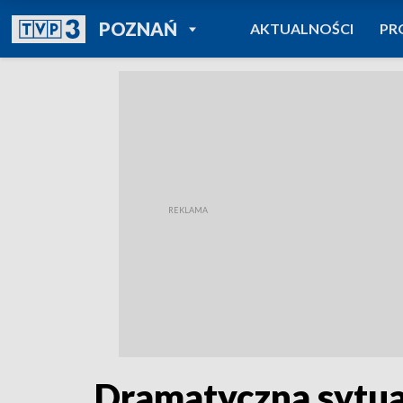
POWRÓT DO
POZNAŃ
AKTUALNOŚCI
PR
TVP REGIONY
Dramatyczna sytuac