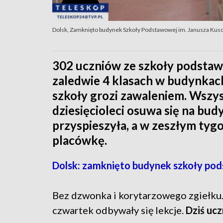
Dolsk, Zamknięto budynek Szkoły Podstawowej im. Janusza Kuso
302 uczniów ze szkoły podstaw
zaledwie 4 klasach w budynka
szkoły grozi zawaleniem. Wszys
dziesięcioleci osuwa się na bud
przyspieszyła, a w zeszłym ty
placówkę.
Dolsk: zamknięto budynek szkoły po
Bez dzwonka i korytarzowego zgiełku
czwartek odbywały się lekcje.
Dziś ucz