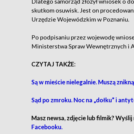
Dlatego samorząd złożył wniosek o do
skutkom osuwisk. Jest on procedowany
Urzędzie Wojewódzkim w Poznaniu.
Po podpisaniu przez wojewodę wniosek
Ministerstwa Spraw Wewnętrznych i Ad
CZYTAJ TAKŻE:
Są w mieście nielegalnie. Muszą zniknąć
Sąd po zmroku. Noc na „dołku” i antyt
Masz newsa, zdjęcie lub filmik? Wyślij
Facebooku.