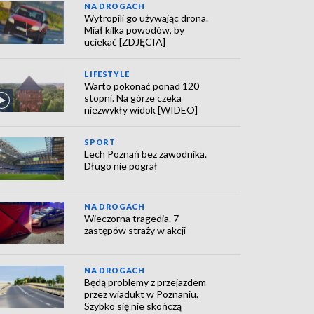
NA DROGACH
Wytropili go używając drona.
Miał kilka powodów, by
uciekać [ZDJĘCIA]
LIFESTYLE
Warto pokonać ponad 120
stopni. Na górze czeka
niezwykły widok [WIDEO]
SPORT
Lech Poznań bez zawodnika.
Długo nie pograł
NA DROGACH
Wieczorna tragedia. 7
zastępów straży w akcji
NA DROGACH
Będą problemy z przejazdem
przez wiadukt w Poznaniu.
Szybko się nie skończą