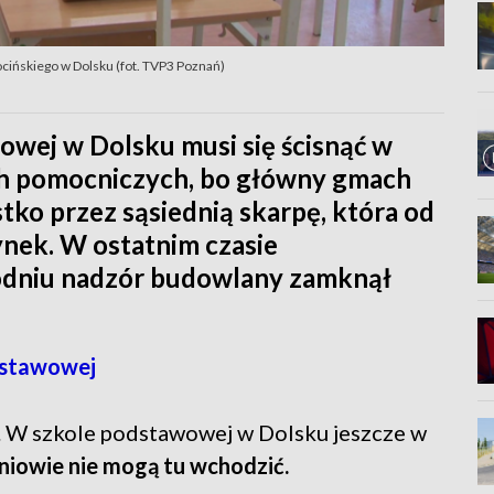
cińskiego w Dolsku (fot. TVP3 Poznań)
owej w Dolsku musi się ścisnąć w
ch pomocniczych, bo główny gmach
tko przez sąsiednią skarpę, która od
ynek. W ostatnim czasie
godniu nadzór budowlany zamknął
dstawowej
. W szkole podstawowej w Dolsku jeszcze w
niowie nie mogą tu wchodzić.