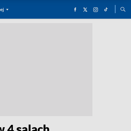
ej
w 4 salach