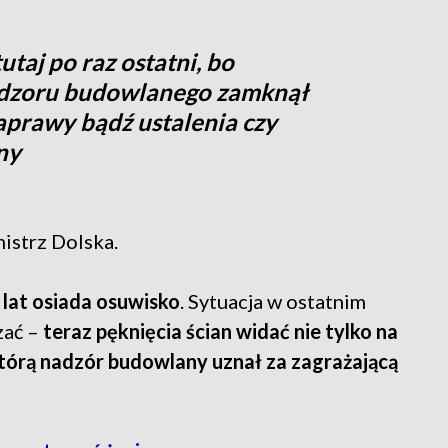
utaj po raz ostatni, bo
adzoru budowlanego zamknął
aprawy bądź ustalenia czy
ny
istrz Dolska.
 lat osiada osuwisko
. Sytuacja w ostatnim
zać –
teraz pęknięcia ścian widać nie tylko na
którą nadzór budowlany uznał za zagrażającą