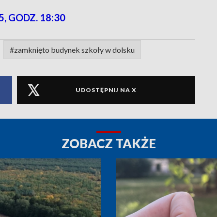
, GODZ. 18:30
#zamknięto budynek szkoły w dolsku
UDOSTĘPNIJ NA X
ZOBACZ TAKŻE