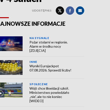
UDOSTĘPNIJ:
AJNOWSZE INFORMACJE
NA SYGNALE
Pożar stolarni w regionie.
Alarm w środku nocy
[ZDJĘCIA]
INNE
Wyniki Eurojackpot
07.08.2026. Sprawdź liczby!
SPOŁECZNE
Wójt chce likwidacji szkół.
Ministerstwo powiedziało
„nie”, ale to nie koniec
[WIDEO]