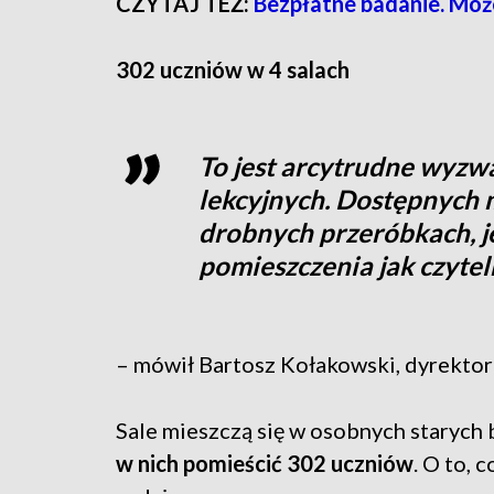
CZYTAJ TEŻ:
Bezpłatne badanie. Moż
302 uczniów w 4 salach
To jest arcytrudne wyzwan
lekcyjnych. Dostępnych 
drobnych przeróbkach, je
pomieszczenia jak czytel
– mówił Bartosz Kołakowski, dyrektor
Sale mieszczą się w osobnych starych
w nich pomieścić 302 uczniów
. O to, 