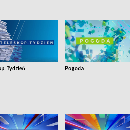
op. Tydzień
Pogoda