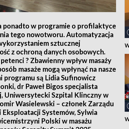
a ponadto w programie o profilaktyce
zenia tego nowotworu. Automatyzacja
wykorzystaniem sztucznej
W
dność z ochroną danych osobowych.
li petenci ? Zbawienny wpływ masaży
 sposób masaże mogą wpłynąć na nasze
i programu są Lidia Sufinowicz
ki, dr Paweł Bigos specjalista
ej, Uniwersytecki Szpital Klinczny w
omir Wasielewski – członek Zarządu
i Eksploatacji Systemów, Sylwia
W
icemistrzyni Polski w masażu