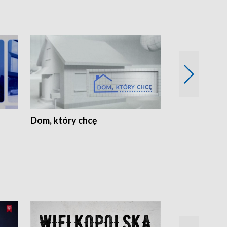
Dom, który chcę
Biznes Wielk