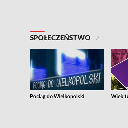
SPOŁECZEŃSTWO
Pociąg do Wielkopolski
Wiek to