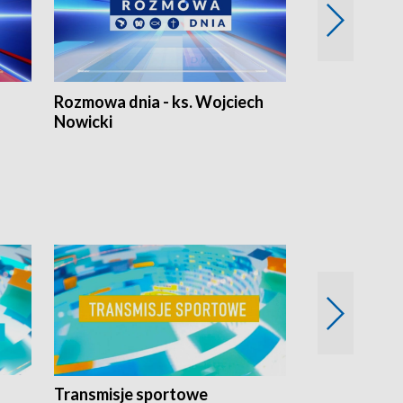
Rozmowa dnia - ks. Wojciech
Euro Fakty
Nowicki
Transmisje sportowe
Reportaże s