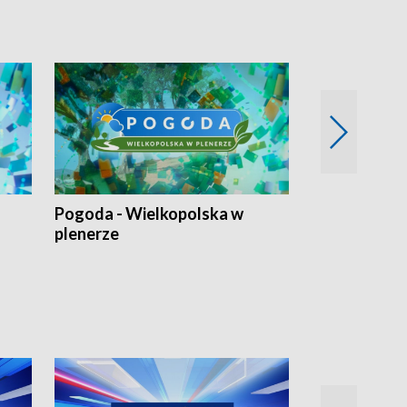
Pogoda - Wielkopolska w
Eko prognoza
plenerze