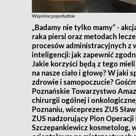
Wspólne popołudnie
„Badamy nie tylko mamy” - akcj
raka piersi oraz metodach lec
procesów administracyjnych z 
inteligencji: jak zapewnić zgo
Jakie korzyści będą z tego mie
na nasze ciało i głowę? W jaki
zdrowie i samopoczucie? Gośćm
Poznańskie Towarzystwo Amazon
chirurgii ogólnej i onkologiczn
Poznaniu, wiceprezes ZUS Sław
ZUS nadzorujący Pion Operacji 
Szczepankiewicz kosmetolog, w