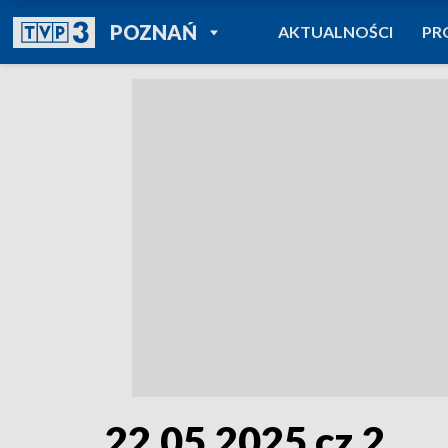
POWRÓT DO
POZNAŃ
AKTUALNOŚCI
PR
TVP REGIONY
22.05.2025 cz.2