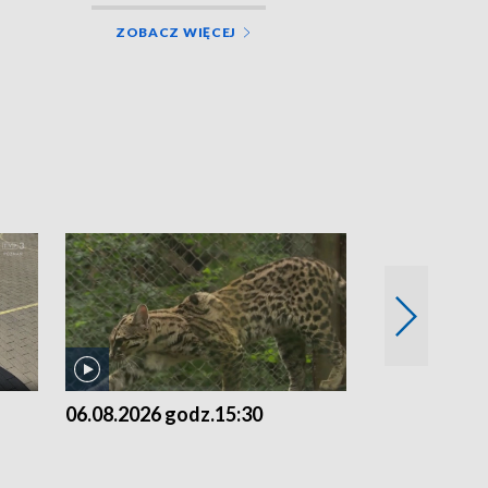
ZOBACZ WIĘCEJ
06.08.2026 godz.15:30
05.08.2026 g