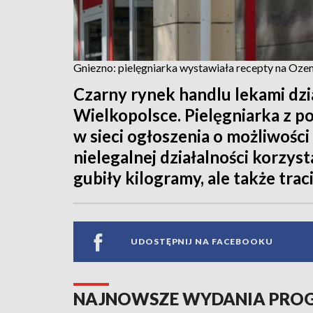
Gniezno: pielęgniarka wystawiała recepty na Ozem
Czarny rynek handlu lekami dzia
Wielkopolsce. Pielęgniarka z p
w sieci ogłoszenia o możliwośc
nielegalnej działalności korzys
gubiły kilogramy, ale także trac
UDOSTĘPNIJ NA FACEBOOKU
NAJNOWSZE WYDANIA PR