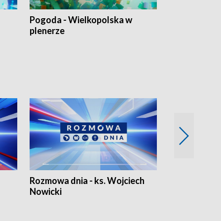
Pogoda - Wielkopolska w
Eko prognoza
plenerze
Rozmowa dnia - ks. Wojciech
Euro Fakty
Nowicki