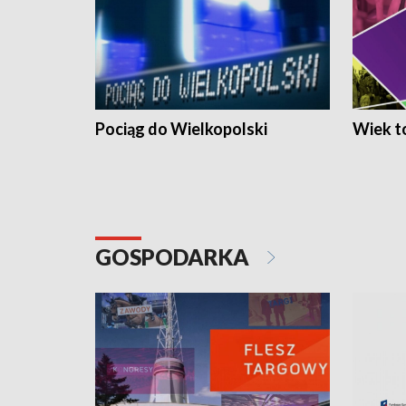
Pociąg do Wielkopolski
Wiek to
GOSPODARKA