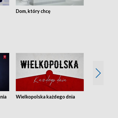
Dom, który chcę
Biznes Wielk
nia
Wielkopolska każdego dnia
Rozmowy z m