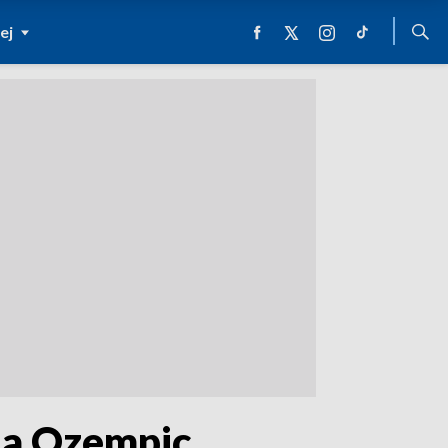
ej
na Ozempic,