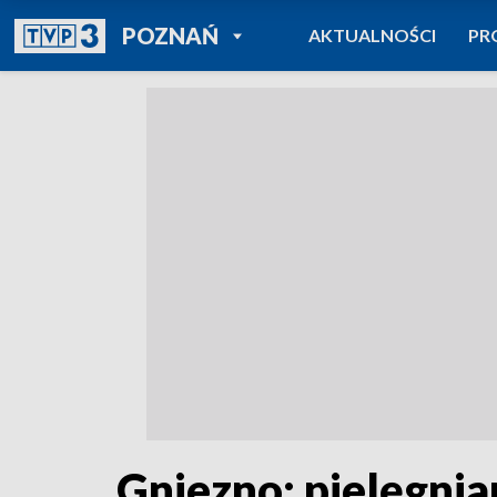
POWRÓT DO
POZNAŃ
AKTUALNOŚCI
PR
TVP REGIONY
Gniezno: pielęgni