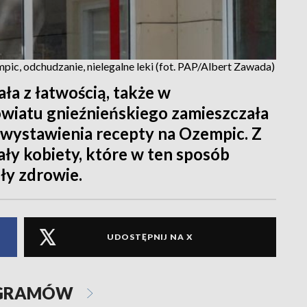
pic, odchudzanie, nielegalne leki (fot. PAP/Albert Zawada)
ła z łatwością, także w
owiatu gnieźnieńskiego zamieszczała
i wystawienia recepty na Ozempic. Z
tały kobiety, które w ten sposób
iły zdrowie.
UDOSTĘPNIJ NA X
OGRAMÓW