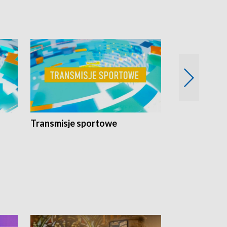
Transmisje sportowe
Reportaże s