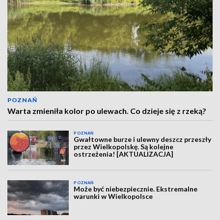
POZNAŃ
Warta zmieniła kolor po ulewach. Co dzieje się z rzeką?
POZNAŃ
Gwałtowne burze i ulewny deszcz przeszły
przez Wielkopolskę. Są kolejne
ostrzeżenia! [AKTUALIZACJA]
POZNAŃ
Może być niebezpiecznie. Ekstremalne
warunki w Wielkopolsce