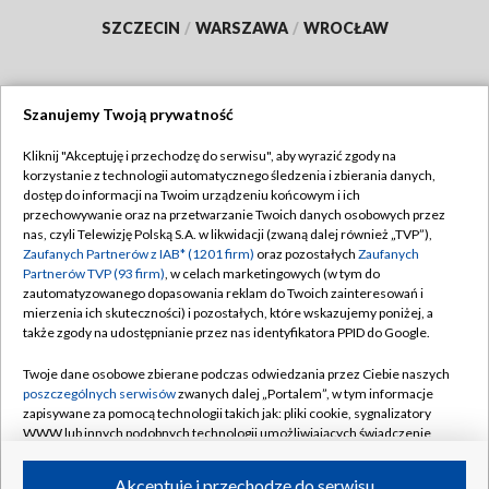
SZCZECIN
/
WARSZAWA
/
WROCŁAW
Szanujemy Twoją prywatność
Dołącz do nas:
Kliknij "Akceptuję i przechodzę do serwisu", aby wyrazić zgody na
korzystanie z technologii automatycznego śledzenia i zbierania danych,
TVP
dostęp do informacji na Twoim urządzeniu końcowym i ich
Abonament TVP
przechowywanie oraz na przetwarzanie Twoich danych osobowych przez
Regulamin TVP
nas, czyli Telewizję Polską S.A. w likwidacji (zwaną dalej również „TVP”),
Emisja w TVP
Polityka prywatności
Zaufanych Partnerów z IAB* (1201 firm)
oraz pozostałych
Zaufanych
Partnerów TVP (93 firm)
, w celach marketingowych (w tym do
Centrum informacji TVP
Moje zgody
zautomatyzowanego dopasowania reklam do Twoich zainteresowań i
mierzenia ich skuteczności) i pozostałych, które wskazujemy poniżej, a
Naziemna Telewizja Cyfrowa
Pomoc
także zgody na udostępnianie przez nas identyfikatora PPID do Google.
Sklep TVP
Biuro reklamy
Twoje dane osobowe zbierane podczas odwiedzania przez Ciebie naszych
Rada Programowa
Kontakt
poszczególnych serwisów
zwanych dalej „Portalem”, w tym informacje
zapisywane za pomocą technologii takich jak: pliki cookie, sygnalizatory
System NOS
WWW lub innych podobnych technologii umożliwiających świadczenie
dopasowanych i bezpiecznych usług, personalizację treści oraz reklam,
Informacje o nadawcy
Kanały
udostępnianie funkcji mediów społecznościowych oraz analizowanie
Akceptuję i przechodzę do serwisu