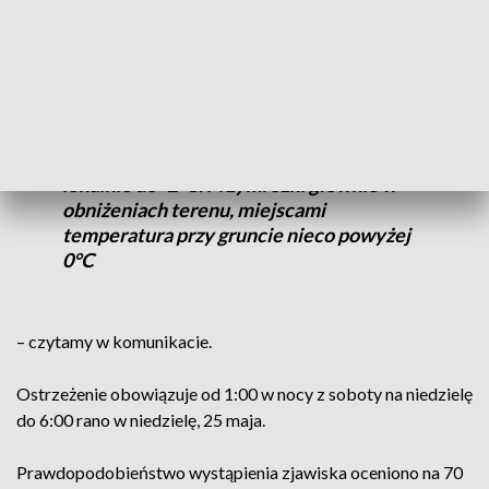
części regionu. Chodzi o powiaty: złotowski, pilski,
chodzieski i czarnkowsko-trzcianecki.
Prognozowany jest spadek temperatury
powietrza do około 1°C, przy gruncie
lokalnie do -2°C. Przymrozki głównie w
obniżeniach terenu, miejscami
temperatura przy gruncie nieco powyżej
0°C
– czytamy w komunikacie.
Ostrzeżenie obowiązuje od 1:00 w nocy z soboty na niedzielę
do 6:00 rano w niedzielę, 25 maja.
Prawdopodobieństwo wystąpienia zjawiska oceniono na 70