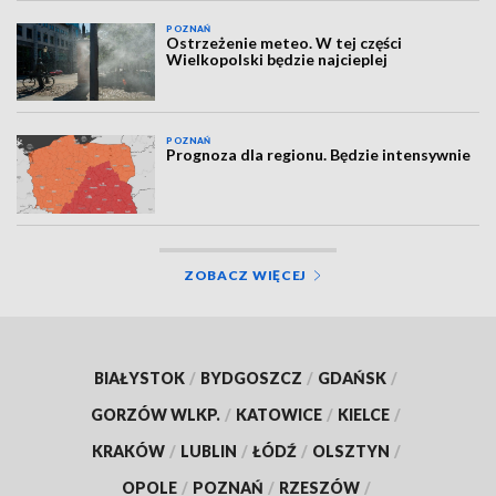
POZNAŃ
Ostrzeżenie meteo. W tej części
Wielkopolski będzie najcieplej
POZNAŃ
Prognoza dla regionu. Będzie intensywnie
ZOBACZ WIĘCEJ
BIAŁYSTOK
/
BYDGOSZCZ
/
GDAŃSK
/
GORZÓW WLKP.
/
KATOWICE
/
KIELCE
/
KRAKÓW
/
LUBLIN
/
ŁÓDŹ
/
OLSZTYN
/
OPOLE
/
POZNAŃ
/
RZESZÓW
/