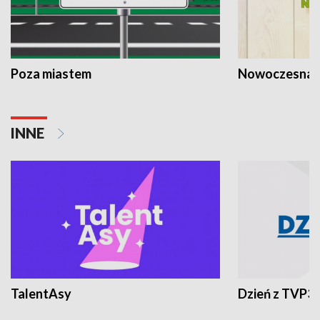
Poza miastem
Nowoczesna 
INNE
TalentAsy
Dzień z TVP3