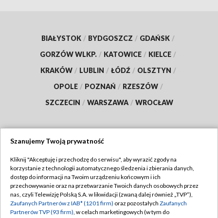
BIAŁYSTOK
/
BYDGOSZCZ
/
GDAŃSK
/
GORZÓW WLKP.
/
KATOWICE
/
KIELCE
/
KRAKÓW
/
LUBLIN
/
ŁÓDŹ
/
OLSZTYN
/
OPOLE
/
POZNAŃ
/
RZESZÓW
/
SZCZECIN
/
WARSZAWA
/
WROCŁAW
Szanujemy Twoją prywatność
Dołącz do nas:
Kliknij "Akceptuję i przechodzę do serwisu", aby wyrazić zgody na
korzystanie z technologii automatycznego śledzenia i zbierania danych,
TVP
dostęp do informacji na Twoim urządzeniu końcowym i ich
Abonament TVP
przechowywanie oraz na przetwarzanie Twoich danych osobowych przez
Regulamin TVP
nas, czyli Telewizję Polską S.A. w likwidacji (zwaną dalej również „TVP”),
Emisja w TVP
Zaufanych Partnerów z IAB* (1201 firm)
oraz pozostałych
Zaufanych
Polityka prywatności
Partnerów TVP (93 firm)
, w celach marketingowych (w tym do
Centrum informacji TVP