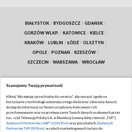
BIAŁYSTOK
/
BYDGOSZCZ
/
GDAŃSK
/
GORZÓW WLKP.
/
KATOWICE
/
KIELCE
/
KRAKÓW
/
LUBLIN
/
ŁÓDŹ
/
OLSZTYN
/
OPOLE
/
POZNAŃ
/
RZESZÓW
/
SZCZECIN
/
WARSZAWA
/
WROCŁAW
Szanujemy Twoją prywatność
Dołącz do nas:
Kliknij "Akceptuję i przechodzę do serwisu", aby wyrazić zgody na
korzystanie z technologii automatycznego śledzenia i zbierania danych,
TVP
dostęp do informacji na Twoim urządzeniu końcowym i ich
Abonament TVP
przechowywanie oraz na przetwarzanie Twoich danych osobowych przez
Regulamin TVP
nas, czyli Telewizję Polską S.A. w likwidacji (zwaną dalej również „TVP”),
Emisja w TVP
Zaufanych Partnerów z IAB* (1201 firm)
oraz pozostałych
Zaufanych
Polityka prywatności
Partnerów TVP (93 firm)
, w celach marketingowych (w tym do
Centrum informacji TVP