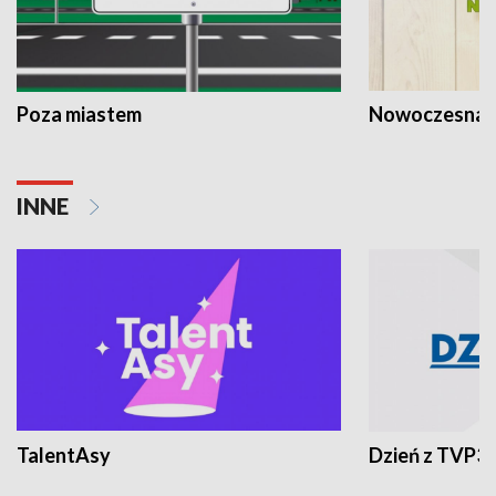
Poza miastem
Nowoczesna 
INNE
TalentAsy
Dzień z TVP3