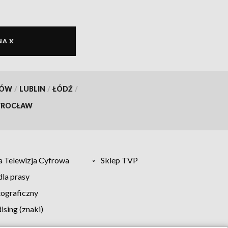
NA X
KÓW
/
LUBLIN
/
ŁÓDŹ
/
ROCŁAW
 Telewizja Cyfrowa
Sklep TVP
la prasy
tograficzny
sing (znaki)