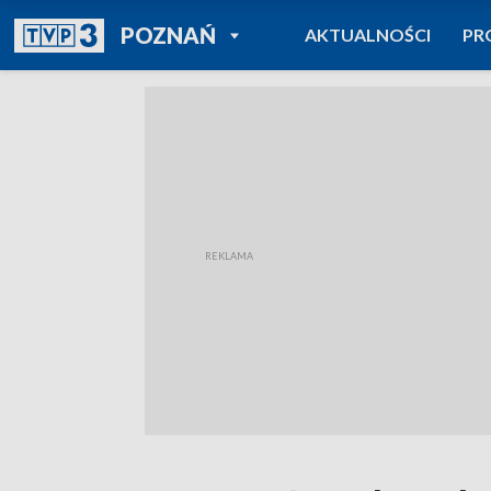
POWRÓT DO
POZNAŃ
AKTUALNOŚCI
PR
TVP REGIONY