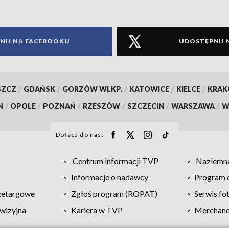
NIJ NA FACEBOOKU
UDOSTĘPNIJ 
SZCZ
/
GDAŃSK
/
GORZÓW WLKP.
/
KATOWICE
/
KIELCE
/
KRA
N
/
OPOLE
/
POZNAŃ
/
RZESZÓW
/
SZCZECIN
/
WARSZAWA
/
W
Dołącz do nas:
Centrum informacji TVP
Naziemna
Informacje o nadawcy
Program d
zetargowe
Zgłoś program (ROPAT)
Serwis fo
wizyjna
Kariera w TVP
Merchandi