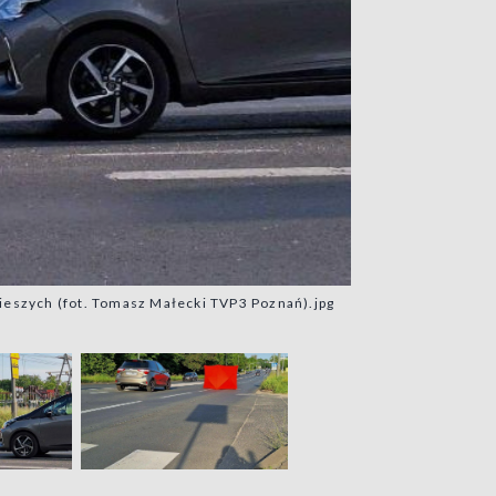
 pieszych (fot. Tomasz Małecki TVP3 Poznań).jpg