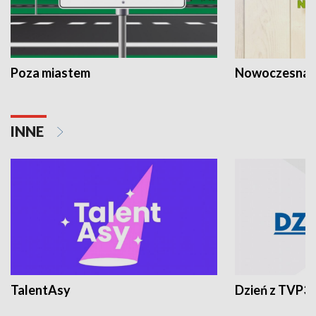
Poza miastem
Nowoczesna 
INNE
TalentAsy
Dzień z TVP3