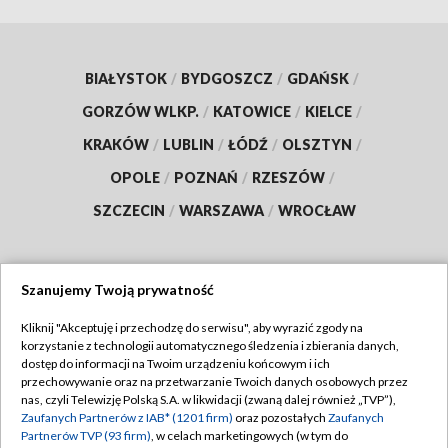
BIAŁYSTOK
/
BYDGOSZCZ
/
GDAŃSK
/
GORZÓW WLKP.
/
KATOWICE
/
KIELCE
/
KRAKÓW
/
LUBLIN
/
ŁÓDŹ
/
OLSZTYN
/
OPOLE
/
POZNAŃ
/
RZESZÓW
/
SZCZECIN
/
WARSZAWA
/
WROCŁAW
Szanujemy Twoją prywatność
Dołącz do nas:
Kliknij "Akceptuję i przechodzę do serwisu", aby wyrazić zgody na
korzystanie z technologii automatycznego śledzenia i zbierania danych,
TVP
dostęp do informacji na Twoim urządzeniu końcowym i ich
Abonament TVP
przechowywanie oraz na przetwarzanie Twoich danych osobowych przez
Regulamin TVP
nas, czyli Telewizję Polską S.A. w likwidacji (zwaną dalej również „TVP”),
Emisja w TVP
Zaufanych Partnerów z IAB* (1201 firm)
oraz pozostałych
Zaufanych
Polityka prywatności
Partnerów TVP (93 firm)
, w celach marketingowych (w tym do
Centrum informacji TVP