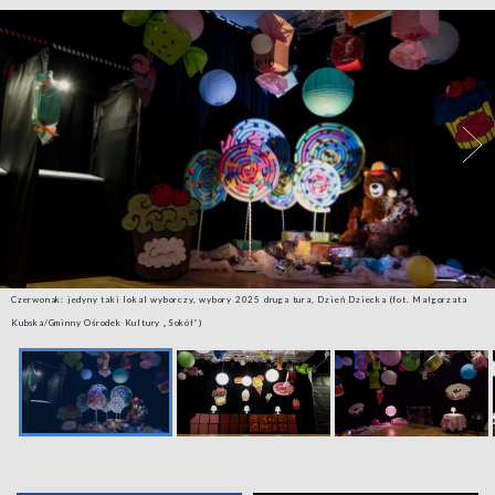
Czerwonak: jedyny taki lokal wyborczy, wybory 2025 druga tura, Dzień Dziecka (fot. Małgorzata
Kubska/Gminny Ośrodek Kultury „Sokół”)