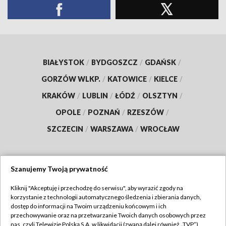
BIAŁYSTOK
/
BYDGOSZCZ
/
GDAŃSK
/
GORZÓW WLKP.
/
KATOWICE
/
KIELCE
/
KRAKÓW
/
LUBLIN
/
ŁÓDŹ
/
OLSZTYN
/
OPOLE
/
POZNAŃ
/
RZESZÓW
/
SZCZECIN
/
WARSZAWA
/
WROCŁAW
Szanujemy Twoją prywatność
Dołącz do nas:
Kliknij "Akceptuję i przechodzę do serwisu", aby wyrazić zgody na
korzystanie z technologii automatycznego śledzenia i zbierania danych,
TVP
dostęp do informacji na Twoim urządzeniu końcowym i ich
Abonament TVP
przechowywanie oraz na przetwarzanie Twoich danych osobowych przez
Regulamin TVP
nas, czyli Telewizję Polską S.A. w likwidacji (zwaną dalej również „TVP”),