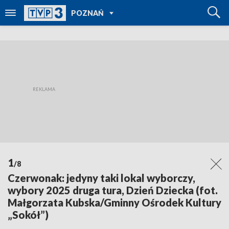
POWRÓT DO
POZNAŃ
TVP REGIONY
1
/8
Czerwonak: jedyny taki lokal wyborczy,
wybory 2025 druga tura, Dzień Dziecka (fot.
Małgorzata Kubska/Gminny Ośrodek Kultury
„Sokół”)