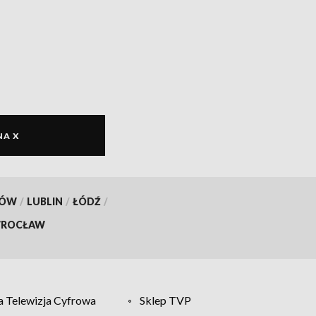
NA X
KÓW
/
LUBLIN
/
ŁÓDŹ
/
ROCŁAW
 Telewizja Cyfrowa
Sklep TVP