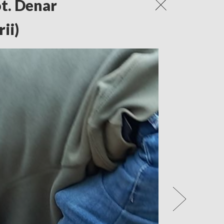
ot. Denar
ii)