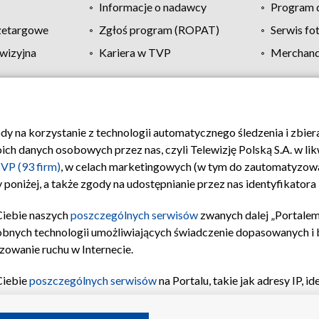
Informacje o nadawcy
Program d
zetargowe
Zgłoś program (ROPAT)
Serwis fo
wizyjna
Kariera w TVP
Merchandi
Polityka prywatności
Moje zgody
Pomoc
Biuro re
ody na korzystanie z technologii automatycznego śledzenia i zbie
 danych osobowych przez nas, czyli Telewizję Polską S.A. w likw
VP (93 firm)
, w celach marketingowych (w tym do zautomatyzow
 poniżej, a także zgody na udostępnianie przez nas identyfikator
Ciebie naszych
poszczególnych serwisów
zwanych dalej „Portalem
obnych technologii umożliwiających świadczenie dopasowanych i be
zowanie ruchu w Internecie.
Ciebie
poszczególnych serwisów
na Portalu, takie jak adresy IP, 
sach Portalu czy historia odwiedzin będą przetwarzane przez TV
ji: przechowywania informacji na urządzeniu lub dostęp do nich,
©2026 Telewizja Polska S.A. w likwidacji