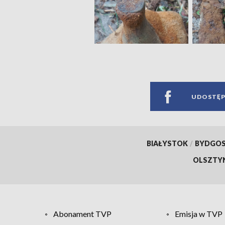
UDOSTĘP
BIAŁYSTOK
/
BYDGO
OLSZTY
Abonament TVP
Emisja w TVP