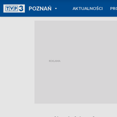
POWRÓT DO
POZNAŃ
AKTUALNOŚCI
PR
TVP REGIONY