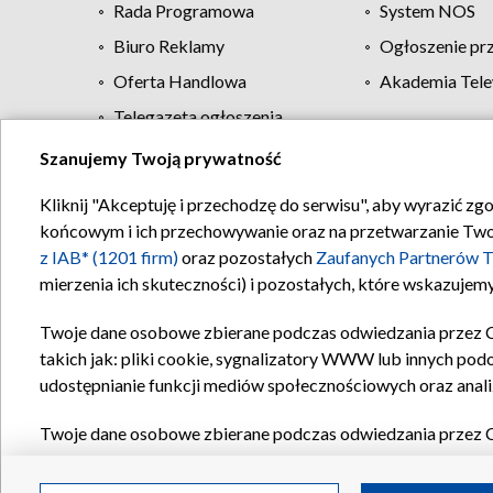
Rada Programowa
System NOS
Biuro Reklamy
Ogłoszenie pr
Oferta Handlowa
Akademia Tele
Telegazeta ogłoszenia
Szanujemy Twoją prywatność
Regulamin TVP
Kliknij "Akceptuję i przechodzę do serwisu", aby wyrazić zg
końcowym i ich przechowywanie oraz na przetwarzanie Twoich
z IAB* (1201 firm)
oraz pozostałych
Zaufanych Partnerów T
mierzenia ich skuteczności) i pozostałych, które wskazujemy
Twoje dane osobowe zbierane podczas odwiedzania przez 
takich jak: pliki cookie, sygnalizatory WWW lub innych pod
udostępnianie funkcji mediów społecznościowych oraz anali
Twoje dane osobowe zbierane podczas odwiedzania przez 
plików cookie, informacje o Twoich wyszukiwaniach w serwi
Partnerów TVP
dla realizacji następujących celów i funkc