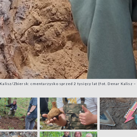
Kalisz/Zbiersk: cmentarzysko sprzed 2 tysięcy lat (fot. Denar Kalisz