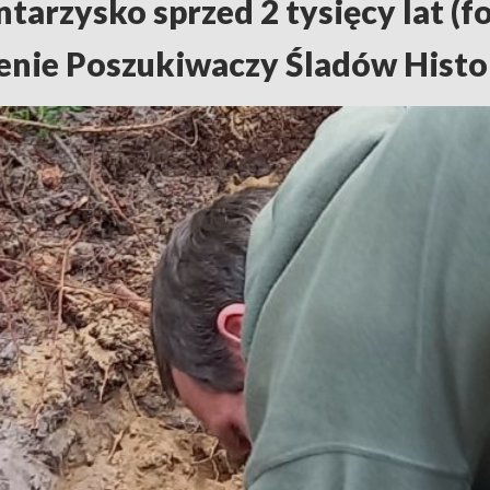
tarzysko sprzed 2 tysięcy lat (f
enie Poszukiwaczy Śladów Histor