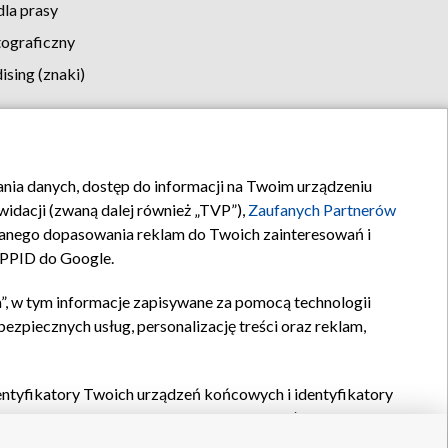
la prasy
tograficzny
sing (znaki)
klamy
Kontakt
rania danych, dostęp do informacji na Twoim urządzeniu
idacji (zwaną dalej również „TVP”),
Zaufanych Partnerów
anego dopasowania reklam do Twoich zainteresowań i
a PPID do Google.
”, w tym informacje zapisywane za pomocą technologii
zpiecznych usług, personalizację treści oraz reklam,
identyfikatory Twoich urządzeń końcowych i identyfikatory
P,
Zaufanych Partnerów z IAB
oraz pozostałych
Zaufanych
 wyboru podstawowych reklam, wyboru spersonalizowanych