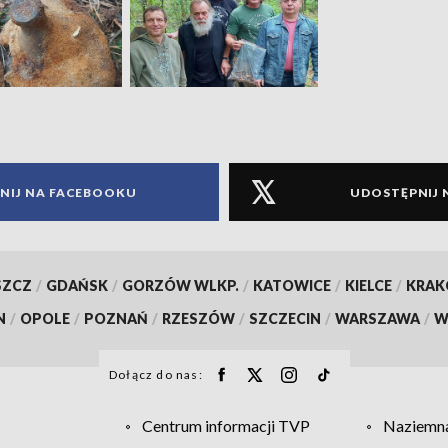
NIJ NA FACEBOOKU
UDOSTĘPNIJ 
SZCZ
/
GDAŃSK
/
GORZÓW WLKP.
/
KATOWICE
/
KIELCE
/
KRA
N
/
OPOLE
/
POZNAŃ
/
RZESZÓW
/
SZCZECIN
/
WARSZAWA
/
W
Dołącz do nas:
Centrum informacji TVP
Naziemna