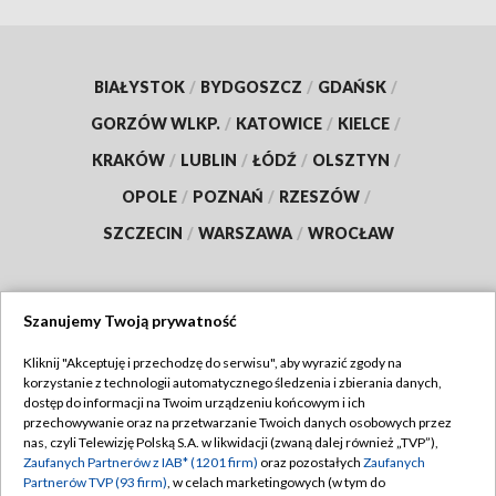
BIAŁYSTOK
/
BYDGOSZCZ
/
GDAŃSK
/
GORZÓW WLKP.
/
KATOWICE
/
KIELCE
/
KRAKÓW
/
LUBLIN
/
ŁÓDŹ
/
OLSZTYN
/
OPOLE
/
POZNAŃ
/
RZESZÓW
/
SZCZECIN
/
WARSZAWA
/
WROCŁAW
Szanujemy Twoją prywatność
Dołącz do nas:
Kliknij "Akceptuję i przechodzę do serwisu", aby wyrazić zgody na
korzystanie z technologii automatycznego śledzenia i zbierania danych,
TVP
dostęp do informacji na Twoim urządzeniu końcowym i ich
Abonament TVP
przechowywanie oraz na przetwarzanie Twoich danych osobowych przez
Regulamin TVP
nas, czyli Telewizję Polską S.A. w likwidacji (zwaną dalej również „TVP”),
Emisja w TVP
Zaufanych Partnerów z IAB* (1201 firm)
oraz pozostałych
Zaufanych
Polityka prywatności
Partnerów TVP (93 firm)
, w celach marketingowych (w tym do
Centrum informacji TVP