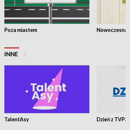
Poza miastem
Nowoczesna 
INNE
TalentAsy
Dzień z TVP3