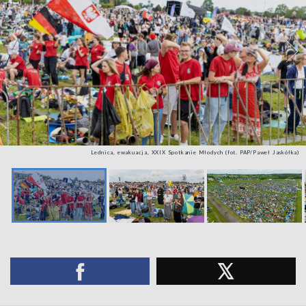
Lednica, ewakuacja, XXIX Spotkanie Młodych (fot. PAP/Paweł Jaskółka)