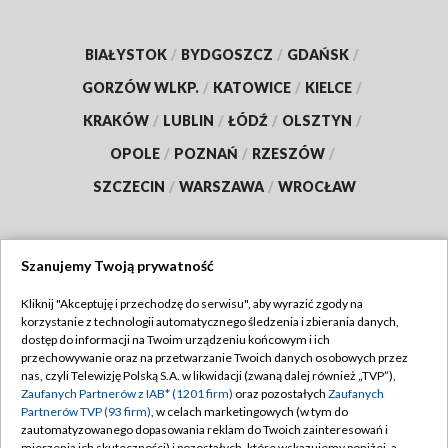
BIAŁYSTOK
/
BYDGOSZCZ
/
GDAŃSK
/
GORZÓW WLKP.
/
KATOWICE
/
KIELCE
/
KRAKÓW
/
LUBLIN
/
ŁÓDŹ
/
OLSZTYN
/
OPOLE
/
POZNAŃ
/
RZESZÓW
/
SZCZECIN
/
WARSZAWA
/
WROCŁAW
Szanujemy Twoją prywatność
Dołącz do nas:
Kliknij "Akceptuję i przechodzę do serwisu", aby wyrazić zgody na
korzystanie z technologii automatycznego śledzenia i zbierania danych,
TVP
dostęp do informacji na Twoim urządzeniu końcowym i ich
Abonament TVP
przechowywanie oraz na przetwarzanie Twoich danych osobowych przez
Regulamin TVP
nas, czyli Telewizję Polską S.A. w likwidacji (zwaną dalej również „TVP”),
Emisja w TVP
Polityka prywatności
Zaufanych Partnerów z IAB* (1201 firm)
oraz pozostałych
Zaufanych
Partnerów TVP (93 firm)
, w celach marketingowych (w tym do
Centrum informacji TVP
Moje zgody
zautomatyzowanego dopasowania reklam do Twoich zainteresowań i
mierzenia ich skuteczności) i pozostałych, które wskazujemy poniżej, a