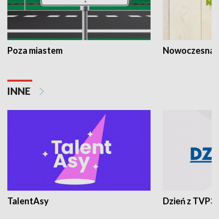
Poza miastem
Nowoczesna 
INNE
TalentAsy
Dzień z TVP3