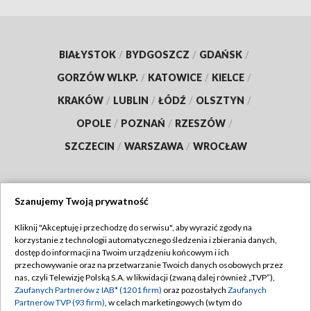
BIAŁYSTOK
/
BYDGOSZCZ
/
GDAŃSK
/
GORZÓW WLKP.
/
KATOWICE
/
KIELCE
/
KRAKÓW
/
LUBLIN
/
ŁÓDŹ
/
OLSZTYN
/
OPOLE
/
POZNAŃ
/
RZESZÓW
/
SZCZECIN
/
WARSZAWA
/
WROCŁAW
Szanujemy Twoją prywatność
Dołącz do nas:
Kliknij "Akceptuję i przechodzę do serwisu", aby wyrazić zgody na
korzystanie z technologii automatycznego śledzenia i zbierania danych,
TVP
dostęp do informacji na Twoim urządzeniu końcowym i ich
Abonament TVP
przechowywanie oraz na przetwarzanie Twoich danych osobowych przez
Regulamin TVP
nas, czyli Telewizję Polską S.A. w likwidacji (zwaną dalej również „TVP”),
Emisja w TVP
Zaufanych Partnerów z IAB* (1201 firm)
oraz pozostałych
Zaufanych
Polityka prywatności
Partnerów TVP (93 firm)
, w celach marketingowych (w tym do
Centrum informacji TVP