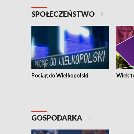
SPOŁECZEŃSTWO
Pociąg do Wielkopolski
Wiek to
GOSPODARKA