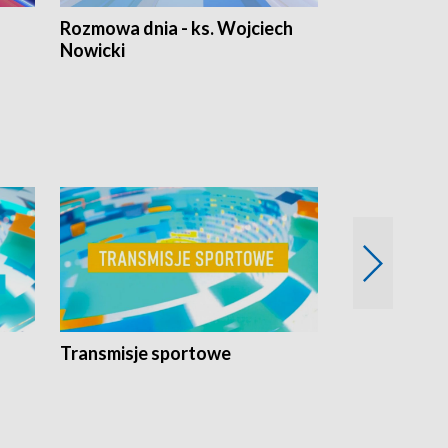
Rozmowa dnia - ks. Wojciech
Euro Fakty
Nowicki
Transmisje sportowe
Reportaże s