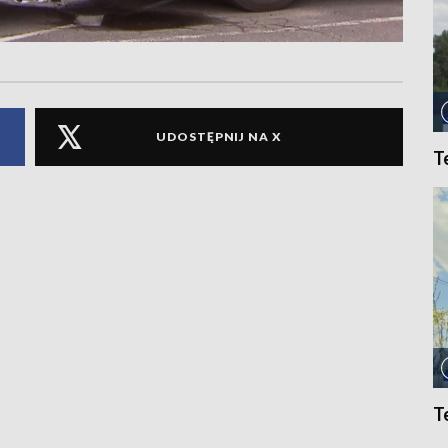
UDOSTĘPNIJ NA X
T
T