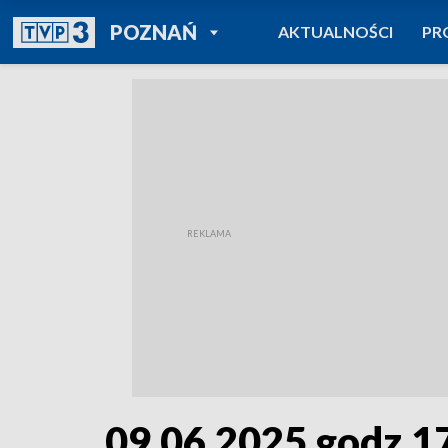
POWRÓT DO
POZNAŃ
AKTUALNOŚCI
PR
TVP REGIONY
09.06.2025 godz.1