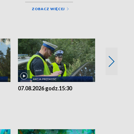
ZOBACZ WIĘCEJ
07.08.2026 godz.15:30
06.08.2026 g