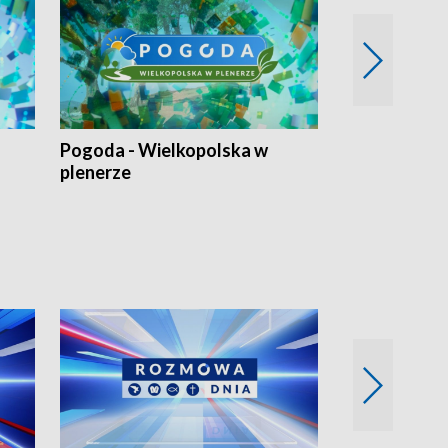
Pogoda - Wielkopolska w
Eko prognoza
plenerze