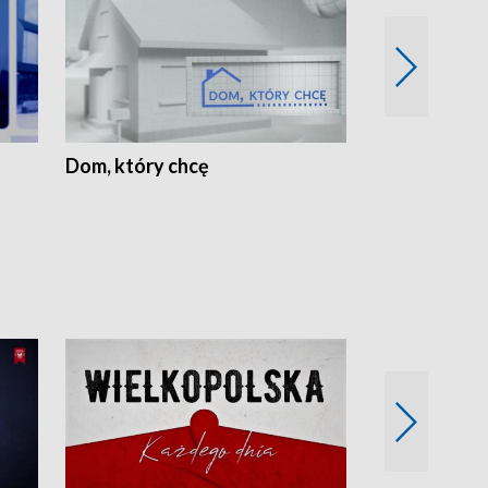
Dom, który chcę
Biznes Wielk