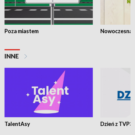
Poza miastem
Nowoczesna 
INNE
TalentAsy
Dzień z TVP3