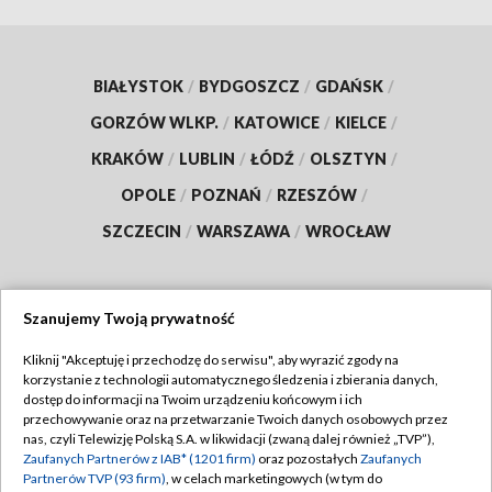
BIAŁYSTOK
/
BYDGOSZCZ
/
GDAŃSK
/
GORZÓW WLKP.
/
KATOWICE
/
KIELCE
/
KRAKÓW
/
LUBLIN
/
ŁÓDŹ
/
OLSZTYN
/
OPOLE
/
POZNAŃ
/
RZESZÓW
/
SZCZECIN
/
WARSZAWA
/
WROCŁAW
Szanujemy Twoją prywatność
Dołącz do nas:
Kliknij "Akceptuję i przechodzę do serwisu", aby wyrazić zgody na
korzystanie z technologii automatycznego śledzenia i zbierania danych,
TVP
dostęp do informacji na Twoim urządzeniu końcowym i ich
Abonament TVP
przechowywanie oraz na przetwarzanie Twoich danych osobowych przez
Regulamin TVP
nas, czyli Telewizję Polską S.A. w likwidacji (zwaną dalej również „TVP”),
Emisja w TVP
Zaufanych Partnerów z IAB* (1201 firm)
oraz pozostałych
Zaufanych
Polityka prywatności
Partnerów TVP (93 firm)
, w celach marketingowych (w tym do
Centrum informacji TVP