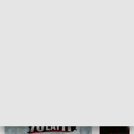
Flesz Targowy
rAZem zmieni
HISTORIA