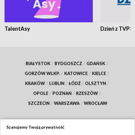
TalentAsy
Dzień z TVP3
BIAŁYSTOK
/
BYDGOSZCZ
/
GDAŃSK
/
GORZÓW WLKP.
/
KATOWICE
/
KIELCE
/
KRAKÓW
/
LUBLIN
/
ŁÓDŹ
/
OLSZTYN
/
OPOLE
/
POZNAŃ
/
RZESZÓW
/
SZCZECIN
/
WARSZAWA
/
WROCŁAW
Szanujemy Twoją prywatność
Dołącz do nas: