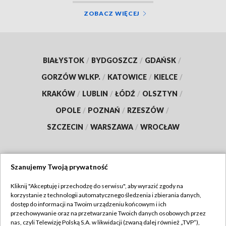
ZOBACZ WIĘCEJ
BIAŁYSTOK
/
BYDGOSZCZ
/
GDAŃSK
/
GORZÓW WLKP.
/
KATOWICE
/
KIELCE
/
KRAKÓW
/
LUBLIN
/
ŁÓDŹ
/
OLSZTYN
/
OPOLE
/
POZNAŃ
/
RZESZÓW
/
SZCZECIN
/
WARSZAWA
/
WROCŁAW
Szanujemy Twoją prywatność
Dołącz do nas:
Kliknij "Akceptuję i przechodzę do serwisu", aby wyrazić zgody na
korzystanie z technologii automatycznego śledzenia i zbierania danych,
TVP
dostęp do informacji na Twoim urządzeniu końcowym i ich
Abonament TVP
przechowywanie oraz na przetwarzanie Twoich danych osobowych przez
Regulamin TVP
nas, czyli Telewizję Polską S.A. w likwidacji (zwaną dalej również „TVP”),