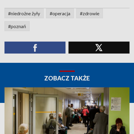
#niedrożne żyły
#operacja
#zdrowie
#poznań
ZOBACZ TAKŻE