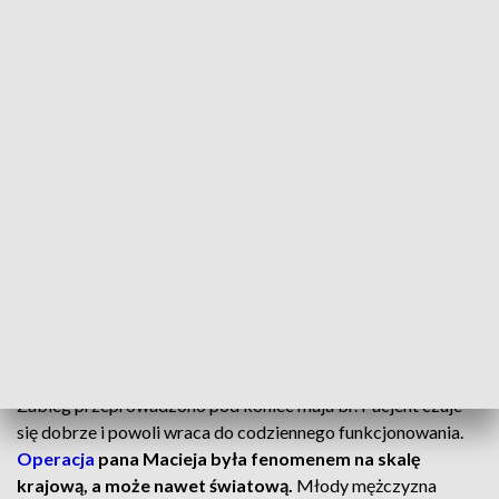
Maciej Kranc, pacjent Uniwersyteckiego Szpitala
Klinicznego w Poznaniu od urodzenia miał niedrożną żyłę
główną dolną i żyły biodrowe, co oznacza, że nie miał
prawidłowego odpływu krwi z nóg.
Problemy zaczęły się nasilać z biegiem lat. W ostatnich 2-3
latach było to szczególnie uciążliwe w normalnym
funkcjonowaniu.
Młodemu mężczyźnie mogła grozić
nawet
amputacja
nóg.
CZYTAJ TAKŻE:
Pilne. Potrzebna pomoc dla 8-latki
Operacja na skalę światową
Zabieg przeprowadzono pod koniec maja br. Pacjent czuje
się dobrze i powoli wraca do codziennego funkcjonowania.
Operacja
pana Macieja była fenomenem na skalę
krajową, a może nawet światową.
Młody mężczyzna