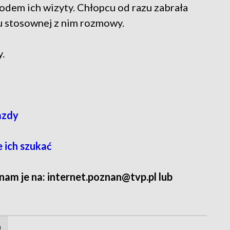
odem ich wizyty. Chłopcu od razu zabrała
u stosownej z nim rozmowy.
.
azdy
 ich szukać
 nam je na: internet.poznan@tvp.pl lub
a