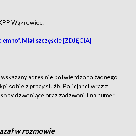
z KPP Wągrowiec.
iemno”. Miał szczęście [ZDJĘCIA]
od wskazany adres nie potwierdzono żadnego
kpi sobie z pracy służb. Policjanci wraz z
 osoby dzwoniące
oraz zadzwonili na numer
.
kazał w rozmowie