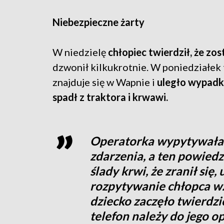
Niebezpieczne żarty
W niedzielę
chłopiec twierdził, że zo
dzwonił kilkukrotnie. W poniedziałek 
znajduje się w Wapnie i
uległo wypadk
spadł z traktora i krwawi.
Operatorka wypytywała c
zdarzenia, a ten powiedz
ślady krwi, że zranił się
rozpytywanie chłopca wz
dziecko zaczęło twierdzi
telefon należy do jego o