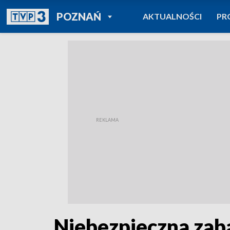
POWRÓT DO
POZNAŃ
AKTUALNOŚCI
PR
TVP REGIONY
Niebezpieczna zaba