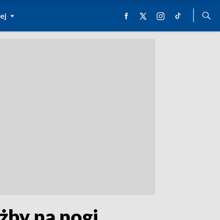
ej
żby na nogi