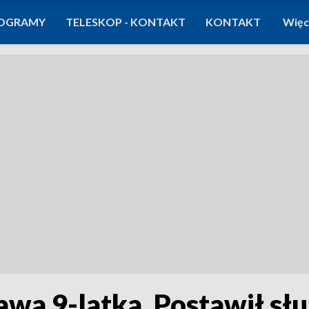
OGRAMY
TELESKOP - KONTAKT
KONTAKT
Więc
wa 9-latka. Postawił słu