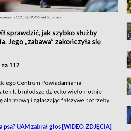
oszenia na 112 (fot. PAP/Paweł Supernak)
ił sprawdzić, jak szybko służby
ia. Jego „zabawa” zakończyła się
 na 112
zkiego Centrum Powiadamiania
olatek lub młodsze dziecko wielokrotnie
ę alarmową i zgłaszając fałszywe potrzeby
a psa? UAM zabrał głos [WIDEO, ZDJĘCIA]