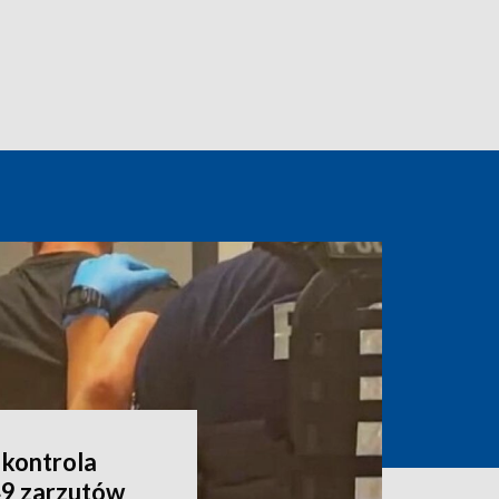
 kontrola
49 zarzutów