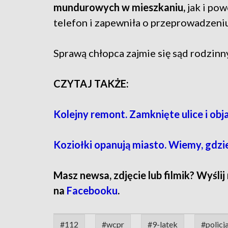
mundurowych w mieszkaniu,
jak i pow
telefon i zapewniła o przeprowadzeni
Sprawą chłopca zajmie się sąd rodzinny
CZYTAJ TAKŻE:
Kolejny remont. Zamknięte ulice i obj
Koziołki opanują miasto. Wiemy, gdzie
Masz newsa, zdjęcie lub filmik? Wyślij
na
Facebooku
.
#112
#wcpr
#9-latek
#policj