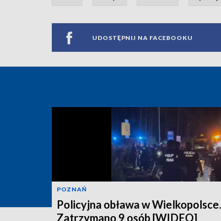
UDOSTĘPNIJ NA FACEBOOKU
POZNAŃ
Policyjna obława w Wielkopolsce
Zatrzymano 9 osób [WIDEO]