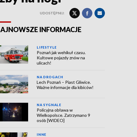
UDOSTĘPNIJ:
AJNOWSZE INFORMACJE
LIFESTYLE
Poznań jak wehikuł czasu.
Kultowe pojazdy znów na
ulicach!
NA DROGACH
Lech Poznań – Piast Gliwice.
Ważne informacje dla kibiców!
NA SYGNALE
Policyjna obława w
Wielkopolsce. Zatrzymano 9
osób [WIDEO]
INNE