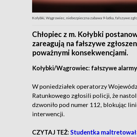
Kołybki, Wągrowiec, niebezpieczna zabawa 9-latka, fałszywe zgł
Chłopiec z m. Kołybki postanow
zareagują na fałszywe zgłoszen
poważnymi konsekwencjami.
Kołybki/Wągrowiec: fałszywe alarmy
W poniedziałek operatorzy Wojewód
Ratunkowego zgłosili policji, że nast
dzwoniło pod numer 112, blokując lini
interwencji.
CZYTAJ TEŻ:
Studentka maltretował