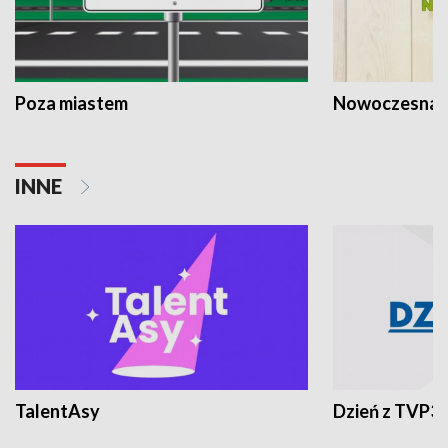
Poza miastem
Nowoczesna 
INNE
TalentAsy
Dzień z TVP3