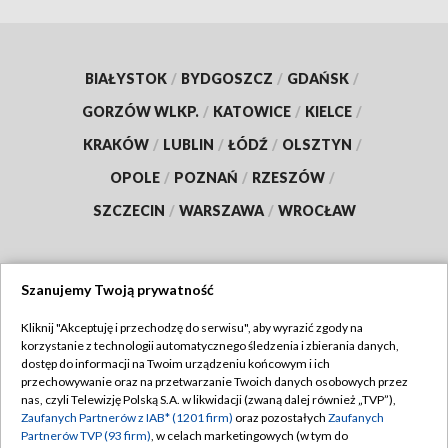
BIAŁYSTOK
/
BYDGOSZCZ
/
GDAŃSK
/
GORZÓW WLKP.
/
KATOWICE
/
KIELCE
/
KRAKÓW
/
LUBLIN
/
ŁÓDŹ
/
OLSZTYN
/
OPOLE
/
POZNAŃ
/
RZESZÓW
/
SZCZECIN
/
WARSZAWA
/
WROCŁAW
Szanujemy Twoją prywatność
Dołącz do nas:
Kliknij "Akceptuję i przechodzę do serwisu", aby wyrazić zgody na
korzystanie z technologii automatycznego śledzenia i zbierania danych,
TVP
dostęp do informacji na Twoim urządzeniu końcowym i ich
Abonament TVP
przechowywanie oraz na przetwarzanie Twoich danych osobowych przez
Regulamin TVP
nas, czyli Telewizję Polską S.A. w likwidacji (zwaną dalej również „TVP”),
Emisja w TVP
Zaufanych Partnerów z IAB* (1201 firm)
oraz pozostałych
Zaufanych
Polityka prywatności
Partnerów TVP (93 firm)
, w celach marketingowych (w tym do
Centrum informacji TVP