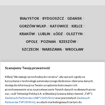
BIAŁYSTOK
/
BYDGOSZCZ
/
GDAŃSK
/
GORZÓW WLKP.
/
KATOWICE
/
KIELCE
/
KRAKÓW
/
LUBLIN
/
ŁÓDŹ
/
OLSZTYN
/
OPOLE
/
POZNAŃ
/
RZESZÓW
/
SZCZECIN
/
WARSZAWA
/
WROCŁAW
Szanujemy Twoją prywatność
Dołącz do nas:
Kliknij "Akceptuję i przechodzę do serwisu", aby wyrazić zgody na
korzystanie z technologii automatycznego śledzenia i zbierania danych,
TVP
dostęp do informacji na Twoim urządzeniu końcowym i ich
Abonament TVP
przechowywanie oraz na przetwarzanie Twoich danych osobowych przez
Regulamin TVP
nas, czyli Telewizję Polską S.A. w likwidacji (zwaną dalej również „TVP”),
Emisja w TVP
Zaufanych Partnerów z IAB* (1201 firm)
oraz pozostałych
Zaufanych
Polityka prywatności
Partnerów TVP (93 firm)
, w celach marketingowych (w tym do
Centrum informacji TVP