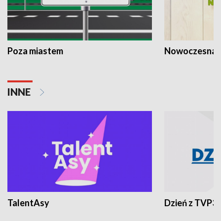
Poza miastem
Nowoczesna 
INNE
TalentAsy
Dzień z TVP3