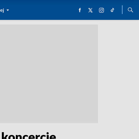
ej
 koncercie