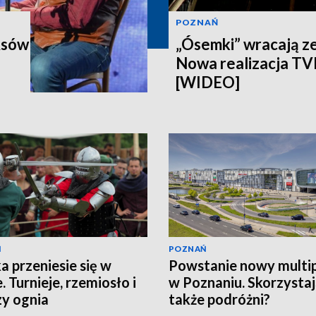
POZNAŃ
Asów
„Ósemki” wracają z
Nowa realizacja T
[WIDEO]
Ń
POZNAŃ
a przeniesie się w
Powstanie nowy multi
. Turnieje, rzemiosło i
w Poznaniu. Skorzystaj
y ognia
także podróżni?