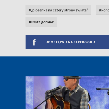
#„piosenka na cztery strony świata”
#konc
#edyta górniak
UDOSTĘPNIJ NA FACEBOOKU