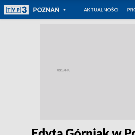
POWRÓT DO
POZNAŃ
AKTUALNOŚCI
PR
TVP REGIONY
Edyta Górniak w P