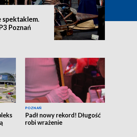
e spektaklem.
VP3 Poznań
POZNAŃ
pleks
Padł nowy rekord! Długość
ą
robi wrażenie