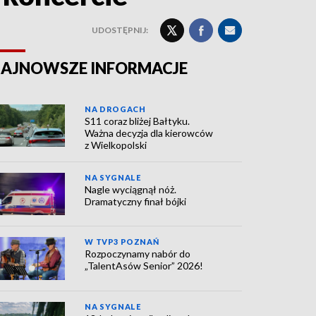
UDOSTĘPNIJ:
AJNOWSZE INFORMACJE
NA DROGACH
S11 coraz bliżej Bałtyku.
Ważna decyzja dla kierowców
z Wielkopolski
NA SYGNALE
Nagle wyciągnął nóż.
Dramatyczny finał bójki
W TVP3 POZNAŃ
Rozpoczynamy nabór do
„TalentAsów Senior” 2026!
NA SYGNALE