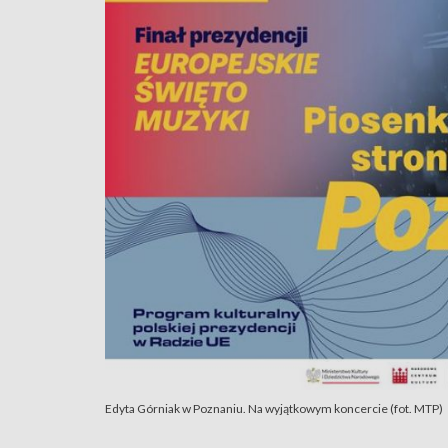
Edyta Górniak w Poznaniu. Na wyjątkowym koncercie (fot. MTP)