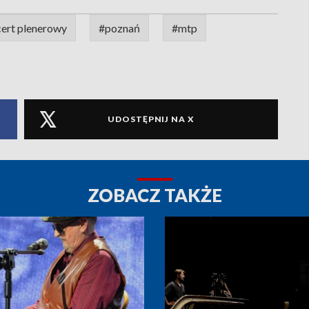
ert plenerowy
#poznań
#mtp
UDOSTĘPNIJ NA X
ZOBACZ TAKŻE