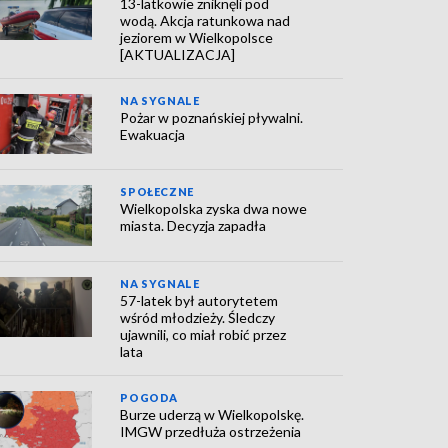
13-latkowie zniknęli pod
wodą. Akcja ratunkowa nad
jeziorem w Wielkopolsce
[AKTUALIZACJA]
NA SYGNALE
Pożar w poznańskiej pływalni.
Ewakuacja
SPOŁECZNE
Wielkopolska zyska dwa nowe
miasta. Decyzja zapadła
NA SYGNALE
57-latek był autorytetem
wśród młodzieży. Śledczy
ujawnili, co miał robić przez
lata
POGODA
Burze uderzą w Wielkopolskę.
IMGW przedłuża ostrzeżenia