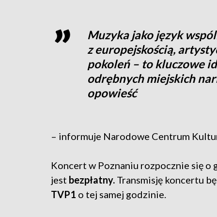
Muzyka jako język wspóln
z europejskością, artyst
pokoleń – to kluczowe ide
odrębnych miejskich nar
opowieść
– informuje Narodowe Centrum Kultur
Koncert w Poznaniu rozpocznie się o 
jest
bezpłatny.
Transmisję koncertu bę
TVP1
o tej samej godzinie.