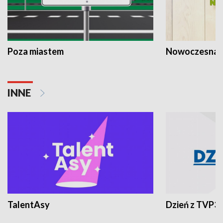
Poza miastem
Nowoczesna 
INNE
TalentAsy
Dzień z TVP3