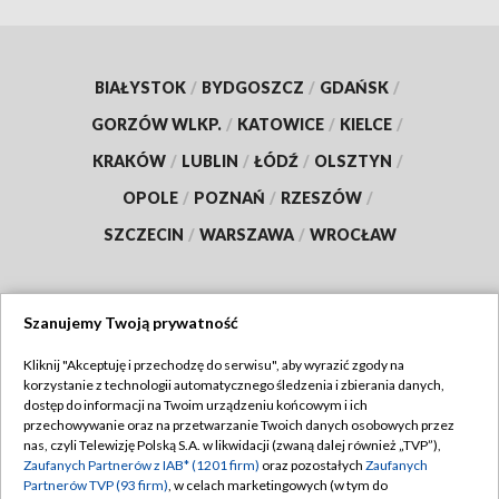
BIAŁYSTOK
/
BYDGOSZCZ
/
GDAŃSK
/
GORZÓW WLKP.
/
KATOWICE
/
KIELCE
/
KRAKÓW
/
LUBLIN
/
ŁÓDŹ
/
OLSZTYN
/
OPOLE
/
POZNAŃ
/
RZESZÓW
/
SZCZECIN
/
WARSZAWA
/
WROCŁAW
Szanujemy Twoją prywatność
Dołącz do nas:
Kliknij "Akceptuję i przechodzę do serwisu", aby wyrazić zgody na
korzystanie z technologii automatycznego śledzenia i zbierania danych,
TVP
dostęp do informacji na Twoim urządzeniu końcowym i ich
Abonament TVP
przechowywanie oraz na przetwarzanie Twoich danych osobowych przez
Regulamin TVP
nas, czyli Telewizję Polską S.A. w likwidacji (zwaną dalej również „TVP”),
Emisja w TVP
Zaufanych Partnerów z IAB* (1201 firm)
oraz pozostałych
Zaufanych
Polityka prywatności
Partnerów TVP (93 firm)
, w celach marketingowych (w tym do
Centrum informacji TVP