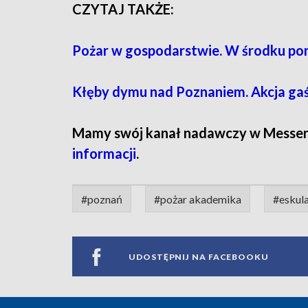
CZYTAJ TAKŻE:
Pożar w gospodarstwie. W środku pon
Kłęby dymu nad Poznaniem. Akcja ga
Mamy swój kanał nadawczy w Messe
informacji
.
#poznań
#pożar akademika
#eskul
UDOSTĘPNIJ NA FACEBOOKU