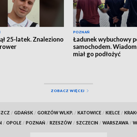
Ń
POZNAŃ
ął 25-latek. Znaleziono
Ładunek wybuchowy p
 rower
samochodem. Wiadomo
miał go podłożyć
ZOBACZ WIĘCEJ
SZCZ
/
GDAŃSK
/
GORZÓW WLKP.
/
KATOWICE
/
KIELCE
/
KRA
N
/
OPOLE
/
POZNAŃ
/
RZESZÓW
/
SZCZECIN
/
WARSZAWA
/
W