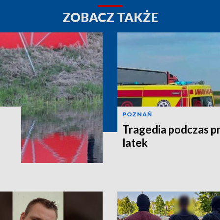
ZOBACZ TAKŻE
POZNAŃ
Tragedia podczas pr
latek