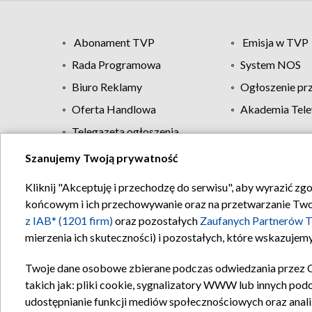
Abonament TVP
Emisja w TVP
Rada Programowa
System NOS
Biuro Reklamy
Ogłoszenie pr
Oferta Handlowa
Akademia Tele
Telegazeta ogłoszenia
Szanujemy Twoją prywatność
Regulamin TVP
Kliknij "Akceptuję i przechodzę do serwisu", aby wyrazić zg
końcowym i ich przechowywanie oraz na przetwarzanie Twoich
z IAB* (1201 firm)
oraz pozostałych
Zaufanych Partnerów T
mierzenia ich skuteczności) i pozostałych, które wskazujemy
Twoje dane osobowe zbierane podczas odwiedzania przez 
takich jak: pliki cookie, sygnalizatory WWW lub innych pod
udostępnianie funkcji mediów społecznościowych oraz anali