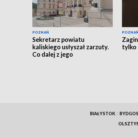
POZNAŃ
POZNA
Sekretarz powiatu
Zagin
kaliskiego usłyszał zarzuty.
tylko
Co dalej z jego
stanowiskiem?
BIAŁYSTOK
/
BYDGO
OLSZTY