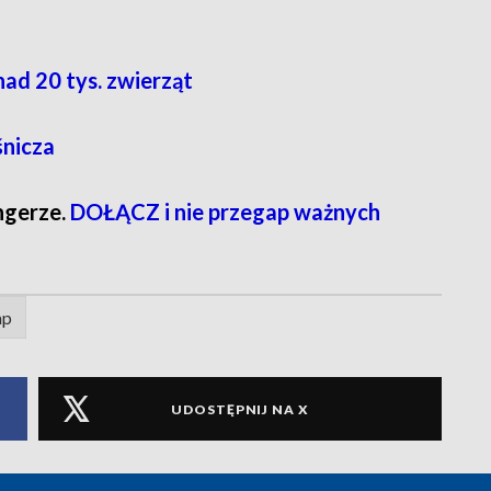
ad 20 tys. zwierząt
śnicza
ngerze.
DOŁĄCZ i nie przegap ważnych
ap
UDOSTĘPNIJ NA X