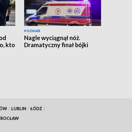
POZNAŃ
od
Nagle wyciągnął nóż.
, kto
Dramatyczny finał bójki
KÓW
/
LUBLIN
/
ŁÓDŹ
/
ROCŁAW