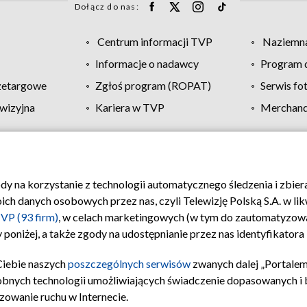
Dołącz do nas:
Centrum informacji TVP
Naziemna
Informacje o nadawcy
Program d
zetargowe
Zgłoś program (ROPAT)
Serwis fo
wizyjna
Kariera w TVP
Merchandi
Polityka prywatności
Moje zgody
Pomoc
Biuro re
ody na korzystanie z technologii automatycznego śledzenia i zbie
 danych osobowych przez nas, czyli Telewizję Polską S.A. w likw
VP (93 firm)
, w celach marketingowych (w tym do zautomatyzow
 poniżej, a także zgody na udostępnianie przez nas identyfikator
Ciebie naszych
poszczególnych serwisów
zwanych dalej „Portalem
obnych technologii umożliwiających świadczenie dopasowanych i be
zowanie ruchu w Internecie.