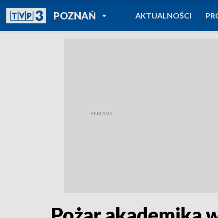
POWRÓT DO
POZNAŃ
AKTUALNOŚCI
PR
TVP REGIONY
Pożar akademika w